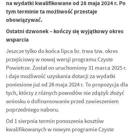
na wydatki kwalifikowane od 28 maja 2024 r. Po
Twoich zwyczajów dotyczących przeglądanej witryny
internetowej. Treści promocyjne mogą pojawić się na
tym terminie ta możliwość przestaje
stronach podmiotów trzecich lub firm będących naszymi
obowiązywać.
partnerami oraz innych dostawców usług. Firmy te działają
w charakterze pośredników prezentujących nasze treści w
Ostatni dzwonek – kończy się wyjątkowy okres
postaci wiadomości, ofert, komunikatów mediów
wsparcia
społecznościowych.
Jeszcze tylko do końca lipca br. trwa tzw. okres
przejściowy w nowej wersji programu Czyste
Powietrze. Został on uruchomiony 31 marca 2025 r.
i daje możliwość uzyskania dotacji za wydatki
poniesione już od 28 maja 2024 r. To propozycja dla
tych, którzy z różnych powodów nie zdążyli złożyć
wniosku o dofinansowanie przed zawieszeniem
poprzedniego naboru.
Od 1 sierpnia termin ponoszenia kosztów
kwalifikowanych w nowym programie Czyste