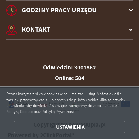
GODZINY PRACY URZĘDU
KONTAKT
Odwiedzin: 3001862
Online: 584
Strona korzysta z plików cookies w celu realizacji usług. Możesz określić
warunki przechowywania lub dostępu do plików cookies klikając przycisk
Ustawienia. Aby dowiedzieć się więcej zachęcamy do zapoznania się z
ZAPISZ WYBRANE
Polityką Cookies oraz Polityką Prywatności.
Copyright by nowaslupia.pl
ZEZWÓL NA WSZYSTKIE
USTAWIENIA
Powered by
2ClickPortal®