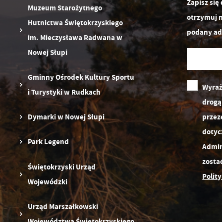
Zapisz się
fu
Muzeum Starożytnego
P
W
otrzymuj 
Hutnictwa Świętokrzyskiego
p
podany ad
pr
im. Mieczysława Radwana w
st
Nowej Słupi
d
n
Gminny Ośrodek Kultury Sportu
s
Wyraż
i Turystyki w Rudkach
drogą
przez
Dymarki w Nowej Słupi
dotyc
Park Legend
Admin
zosta
Świętokrzyski Urząd
Polit
Wojewódzki
Urząd Marszałkowski
Województwa Świętokrzyskiego