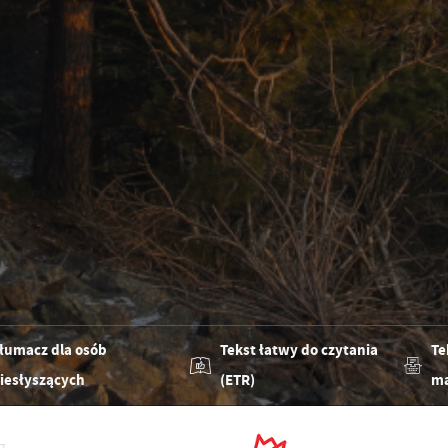
łumacz dla osób
Tekst łatwy do czytania
Te
iesłyszących
(ETR)
ma