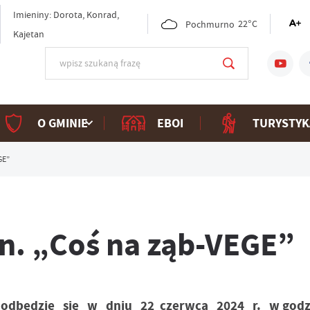
Imieniny: Dorota, Konrad,
Pochmurno
22°C
Kajetan
O GMINIE
EBOI
TURYSTYK
GE”
n. „Coś na ząb-VEGE”
 odbędzie się w dniu 22 czerwca 2024 r. w godz