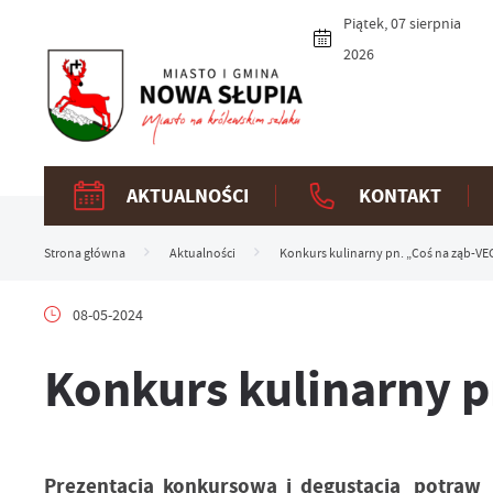
Przejdź do menu.
Przejdź do wyszukiwarki.
Przejdź do treści.
Przejdź do ustawień wielkości czcionki.
Włącz wersję kontrastową strony.
Piątek, 07 sierpnia
2026
AKTUALNOŚCI
KONTAKT
Strona główna
Aktualności
Konkurs kulinarny pn. „Coś na ząb-VE
08-05-2024
Konkurs kulinarny p
Prezentacja konkursowa i degustacja potraw