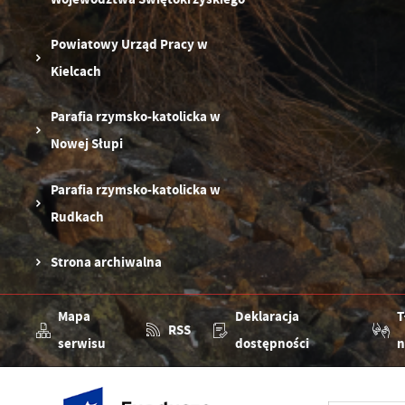
Powiatowy Urząd Pracy w
Kielcach
Parafia rzymsko-katolicka w
Nowej Słupi
Parafia rzymsko-katolicka w
Rudkach
Strona archiwalna
Mapa
Deklaracja
T
RSS
serwisu
dostępności
n