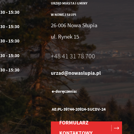
URZĄD MIASTA I GMINY
:30 - 15:30
W NOWEJ SŁUPI
26-006 Nowa Słupia
:30 - 15:30
ul. Rynek 15
:30 - 15:30
+48 41 31 78 700
:30 - 15:30
:30 - 15:30
urzad@nowaslupia.pl
e-doręczenia:
AE:PL-39744-20924-SUCDV-24
FORMULARZ
KONTAKTOWY