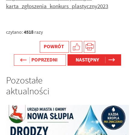
internetowej. Treści promocyjne mogą pojawić się na
karta_zgłoszenia_konkurs_plastyczny2023
stronach podmiotów trzecich lub firm będących naszymi
partnerami oraz innych dostawców usług. Firmy te działają
w charakterze pośredników prezentujących nasze treści w
postaci wiadomości, ofert, komunikatów mediów
4518
czytano:
razy
społecznościowych.
POWRÓT
POPRZEDNI
NASTĘPNY
Pozostałe
aktualności