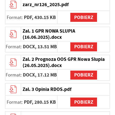
zarz_nr126_2025.pdf
internetowej. Treści promocyjne mogą pojawić się na
stronach podmiotów trzecich lub firm będących naszymi
partnerami oraz innych dostawców usług. Firmy te działają
PDF,
430.15 KB
POBIERZ
Format:
w charakterze pośredników prezentujących nasze treści w
postaci wiadomości, ofert, komunikatów mediów
Zal. 1 GPR NOWA SLUPIA
społecznościowych.
(16.06.2025).docx
DOCX,
13.51 MB
POBIERZ
Format:
Zal. 2 Prognoza OOS GPR Nowa Slupia
(26.05.2025).docx
DOCX,
17.12 MB
POBIERZ
Format:
Zal. 3 Opinia RDOS.pdf
PDF,
280.15 KB
POBIERZ
Format: