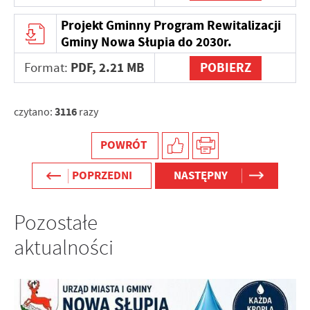
internetowej. Treści promocyjne mogą pojawić się na
stronach podmiotów trzecich lub firm będących naszymi
Projekt Gminny Program Rewitalizacji
partnerami oraz innych dostawców usług. Firmy te działają
Gminy Nowa Słupia do 2030r.
w charakterze pośredników prezentujących nasze treści w
PDF,
2.21 MB
POBIERZ
postaci wiadomości, ofert, komunikatów mediów
Format:
społecznościowych.
3116
czytano:
razy
POWRÓT
POPRZEDNI
NASTĘPNY
Pozostałe
aktualności