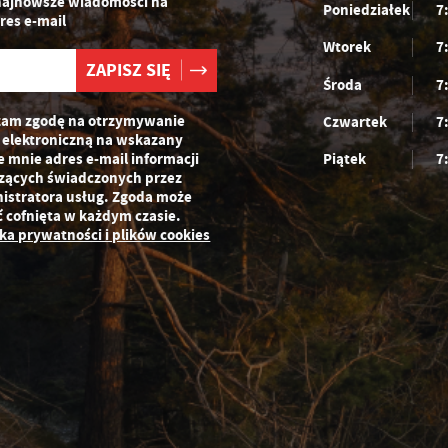
najnowsze wiadomości na
Poniedziałek
7
zeglądanej witryny internetowej. Treści promocyjne mogą pojawić się na
res e-mail
ronach podmiotów trzecich lub firm będących naszymi partnerami oraz innych
Wtorek
7
ostawców usług. Firmy te działają w charakterze pośredników prezentujących
asze treści w postaci wiadomości, ofert, komunikatów mediów
połecznościowych.
Środa
7
am zgodę na otrzymywanie
Czwartek
7
 elektroniczną na wskazany
e mnie adres e-mail informacji
Piątek
7
zących świadczonych przez
istratora usług. Zgoda może
ć cofnięta w każdym czasie.
yka prywatności i plików cookies