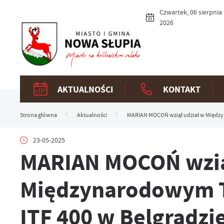
Przejdź do menu.
Przejdź do wyszukiwarki.
Przejdź do treści.
Przejdź do ustawień wielkości czcionki.
Włącz wersję kontrastową strony.
Czwartek, 06 sierpnia
2026
AKTUALNOŚCI
KONTAKT
Strona główna
Aktualności
MARIAN MOCOŃ wziął udział w Międzyn
23-05-2025
MARIAN MOCOŃ wzią
Międzynarodowym T
ITF 400 w Belgradzi