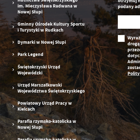
otrzymuj 
pr
im. Mieczysława Radwana w
podany ad
st
Nowej Słupi
d
n
Gminny Ośrodek Kultury Sportu
s
i Turystyki w Rudkach
Wyraż
Dymarki w Nowej Słupi
drogą
przez
Park Legend
dotyc
Admin
Świętokrzyski Urząd
zosta
Wojewódzki
Polit
Urząd Marszałkowski
Województwa Świętokrzyskiego
Powiatowy Urząd Pracy w
Kielcach
Parafia rzymsko-katolicka w
Nowej Słupi
Parafia rzymsko-katolicka w