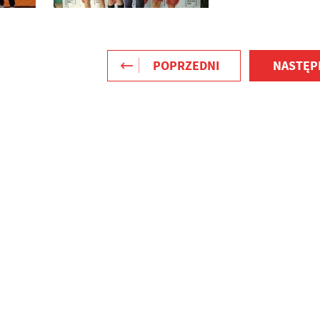
POPRZEDNI
NASTĘP
stawienia
zanujemy Twoją prywatność. Możesz zmienić ustawienia cookies lub
aakceptować je wszystkie. W dowolnym momencie możesz dokonać zmiany
woich ustawień.
iezbędne
iezbędne pliki cookies służą do prawidłowego funkcjonowania strony
ternetowej i umożliwiają Ci komfortowe korzystanie z oferowanych przez nas
ług.
iki cookies odpowiadają na podejmowane przez Ciebie działania w celu m.in.
ięcej