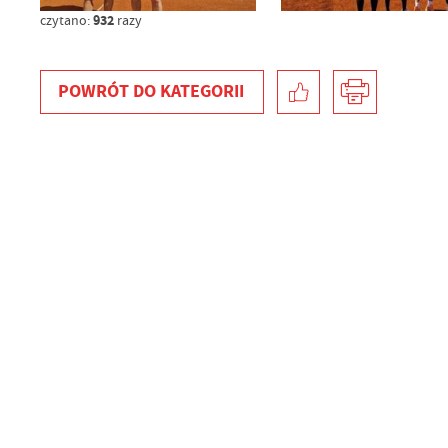
932
czytano:
razy
POWRÓT
DO KATEGORII
U
S
z
s
N
N
in
us
Pl
W