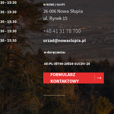
:30 - 15:30
W NOWEJ SŁUPI
26-006 Nowa Słupia
:30 - 15:30
ul. Rynek 15
:30 - 15:30
+48 41 31 78 700
:30 - 15:30
urzad@nowaslupia.pl
:30 - 15:30
e-doręczenia:
AE:PL-39744-20924-SUCDV-24
FORMULARZ
KONTAKTOWY