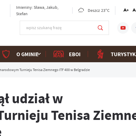
Imieniny: Sława, Jakub,
Deszcz
23°C
Stefan
O GMINIE
EBOI
TURYSTYK
arodowym Turnieju Tenisa Ziemnego ITF 400 w Belgradzie
ł udział w
urnieju Tenisa Ziemn
e