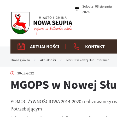
Przejdź do menu.
Przejdź do wyszukiwarki.
Przejdź do treści.
Przejdź do ustawień wielkości czcionki.
Włącz wersję kontrastową strony.
Sobota, 08 sierpnia
2026
AKTUALNOŚCI
KONTAKT
Strona główna
Aktualności
MGOPS w Nowej Słupi informuje
30-12-2022
MGOPS w Nowej Słup
POMOC ŻYWNOŚCIOWA 2014-2020 realizowanego w 
Potrzebującym