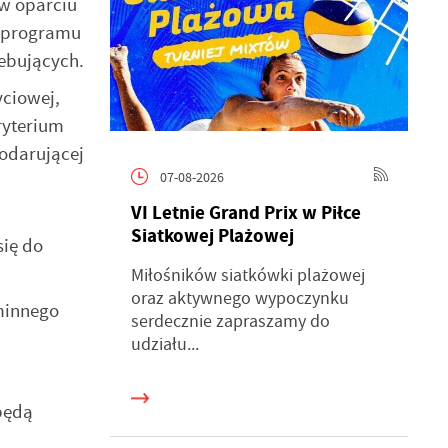
w oparciu
odprogramu
ebujących.
yciowej,
ryterium
odarującej
07-08-2026
VI Letnie Grand Prix w Piłce
Siatkowej Plażowej
się do
Miłośników siatkówki plażowej
oraz aktywnego wypoczynku
minnego
serdecznie zapraszamy do
udziału...
będą