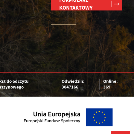
FORMULARZ
KONTAKTOWY
kst do odczytu
Odwiedzin:
Online:
szynowego
3047166
369