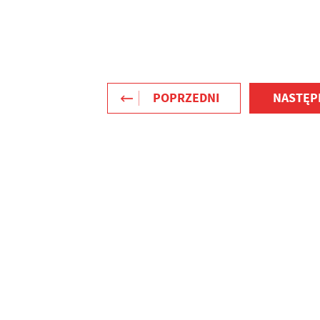
POPRZEDNI
NASTĘP
stawienia
zanujemy Twoją prywatność. Możesz zmienić ustawienia cookies lub
aakceptować je wszystkie. W dowolnym momencie możesz dokonać zmiany
woich ustawień.
iezbędne