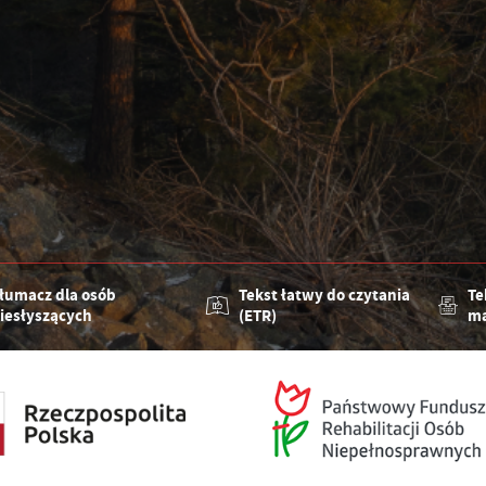
łumacz dla osób
Tekst łatwy do czytania
Te
iesłyszących
(ETR)
ma