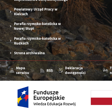
Powiatowy Urząd Pracy w
Kielcach
Parafia rzymsko-katolicka w
Nowej Słupi
Parafia rzymsko-katolicka w
Rudkach
Strona archiwalna
Mapa
Deklaracja
T
RSS
serwisu
dostępności
n