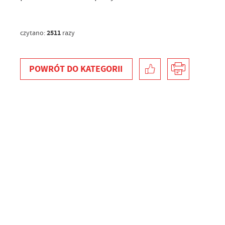
2511
czytano:
razy
POWRÓT
DO KATEGORII
U
S
z
s
N