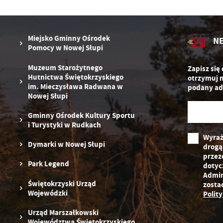
zg
D
fu
ak
P
W
p
Miejsko Gminny Ośrodek
N
pr
Pomocy w Nowej Słupi
st
d
Muzeum Starożytnego
Zapisz się
n
Hutnictwa Świętokrzyskiego
otrzymuj 
s
im. Mieczysława Radwana w
podany ad
Nowej Słupi
Gminny Ośrodek Kultury Sportu
i Turystyki w Rudkach
Wyraż
Dymarki w Nowej Słupi
drogą
przez
Park Legend
dotyc
Admin
Świętokrzyski Urząd
zosta
Wojewódzki
Polit
Urząd Marszałkowski
Województwa Świętokrzyskiego