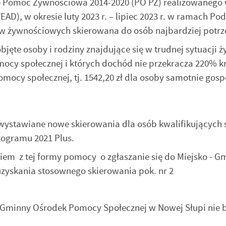
 Pomoc Żywnościowa 2014-2020 (PO PŻ) realizowanego 
AD), w okresie luty 2023 r. – lipiec 2023 r. w ramach P
ów żywnościowych skierowana do osób najbardziej potrz
e osoby i rodziny znajdujące się w trudnej sytuacji ż
omocy społecznej i których dochód nie przekracza 220% k
ocy społecznej, tj. 1542,20 zł dla osoby samotnie gosp
wystawiane nowe skierowania dla osób kwalifikujących 
ogramu 2021 Plus.
iem z tej formy pomocy o zgłaszanie się do Miejsko - G
zyskania stosownego skierowania pok. nr 2
-Gminny Ośrodek Pomocy Społecznej w Nowej Słupi nie 