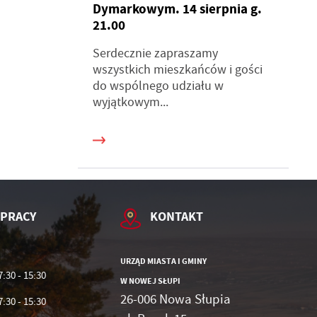
Dymarkowym. 14 sierpnia g.
e
ć
21.00
Serdecznie zapraszamy
ie
wszystkich mieszkańców i gości
do wspólnego udziału w
wyjątkowym...
 PRACY
KONTAKT
URZĄD MIASTA I GMINY
7:30 - 15:30
W NOWEJ SŁUPI
26-006 Nowa Słupia
7:30 - 15:30