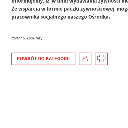
Informujemy, iż w dniu wydawania żywności nie
Ze wsparcia w formie paczki żywnościowej mogą
pracownika socjalnego naszego Ośrodka.
N
Ni
um
Pl
2002
czytano:
razy
Wi
do
fo
F
Za
POWRÓT
DO KATEGORII
Te
pr
pr
Dz
Wi
fu
pr
do
A
An
Co
Wi
wi
ww