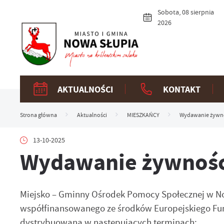
Przejdź do menu.
Przejdź do wyszukiwarki.
Przejdź do treści.
Przejdź do ustawień wielkości czcionki.
Włącz wersję kontrastową strony.
Sobota, 08 sierpnia
2026
AKTUALNOŚCI
KONTAKT
Strona główna
Aktualności
MIESZKAŃCY
Wydawanie żywno
13-10-2025
Wydawanie żywnośc
Miejsko – Gminny Ośrodek Pomocy Społecznej w N
współfinansowanego ze środków Europejskiego Fu
dystrybuowana w następujących terminach: