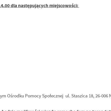
 14.00 dla następujących miejscowości:
stawienia
m Ośrodku Pomocy Społecznej ul. Staszica 18, 26-006
anujemy Twoją prywatność. Możesz zmienić ustawienia cookies lub zaakceptować je
zystkie. W dowolnym momencie możesz dokonać zmiany swoich ustawień.