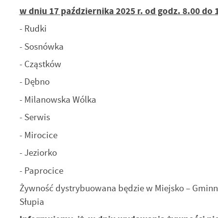
w dniu 17 października 2025 r. od godz. 8.00 do
- Rudki
- Sosnówka
- Cząstków
- Dębno
- Milanowska Wólka
- Serwis
- Mirocice
- Jeziorko
- Paprocice
U
Żywność dystrybuowana będzie w Miejsko – Gminny
Słupia
Sz
ws