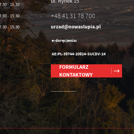
ul. Rynek 15
7:30 - 15:30
+48 41 31 78 700
7:30 - 15:30
urzad@nowaslupia.pl
7:30 - 15:30
e-doręczenia:
AE:PL-39744-20924-SUCDV-24
FORMULARZ
KONTAKTOWY