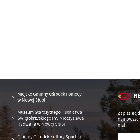
po
R
za
ws
Dz
ak
Pr
Wi
an
in
fi
ch
k
Miejsko Gminny Ośrodek Pomocy
N
w Nowej Słupi
Muzeum Starożytnego Hutnictwa
Zapisz się 
Świętokrzyskiego im. Mieczysława
najnowsze 
Radwana w Nowej Słupi
mail
Gminny Ośrodek Kultury Sportu i