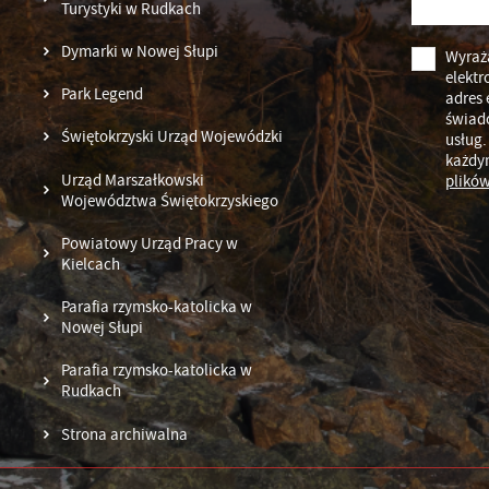
Turystyki w Rudkach
Dymarki w Nowej Słupi
Wyraż
elektr
Park Legend
adres 
świad
Świętokrzyski Urząd Wojewódzki
usług.
każdy
Urząd Marszałkowski
plików
Województwa Świętokrzyskiego
Powiatowy Urząd Pracy w
Kielcach
Parafia rzymsko-katolicka w
Nowej Słupi
Parafia rzymsko-katolicka w
Rudkach
Strona archiwalna