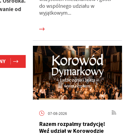
. Ośrodka.
do wspólnego udziału w
wanie od
wyjątkowym...
ń.
NY
h
je
07-08-2026
b.
Razem rozpalmy tradycję!
Weź udział w Korowodzie
ch