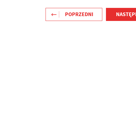
POPRZEDNI
NASTĘP
stawienia
zanujemy Twoją prywatność. Możesz zmienić ustawienia cookies lub
aakceptować je wszystkie. W dowolnym momencie możesz dokonać zmiany
woich ustawień.