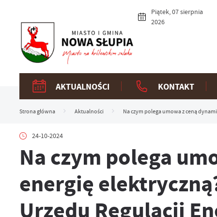
Przejdź do menu.
Przejdź do wyszukiwarki.
Przejdź do treści.
Przejdź do ustawień wielkości czcionki.
Włącz wersję kontrastową strony.
Piątek, 07 sierpnia
2026
AKTUALNOŚCI
KONTAKT
Strona główna
Aktualności
Na czym polega umowa z ceną dynamicz
24-10-2024
Na czym polega umo
energię elektryczną
Urzędu Regulacji En