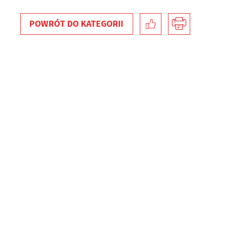
POWRÓT
DO KATEGORII
U
S
z
s