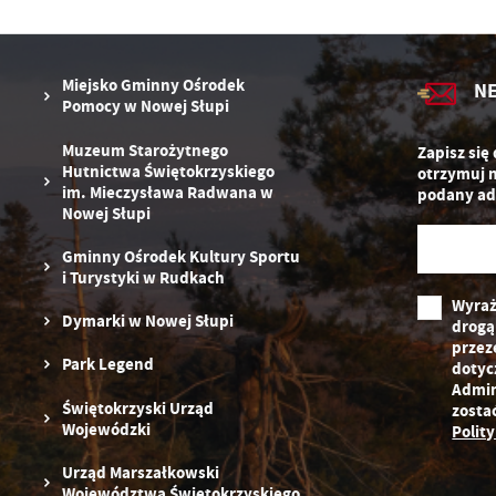
po
Co
W
wy
Miejsko Gminny Ośrodek
N
o
Pomocy w Nowej Słupi
s
R
Z
Muzeum Starożytnego
zg
Zapisz się
D
Hutnictwa Świętokrzyskiego
fu
otrzymuj 
ak
im. Mieczysława Radwana w
podany ad
Nowej Słupi
P
W
p
Gminny Ośrodek Kultury Sportu
pr
i Turystyki w Rudkach
st
Wyraż
d
Dymarki w Nowej Słupi
drogą
n
s
przez
Park Legend
dotyc
Admin
Świętokrzyski Urząd
zosta
Wojewódzki
Polit
Urząd Marszałkowski
Województwa Świętokrzyskiego