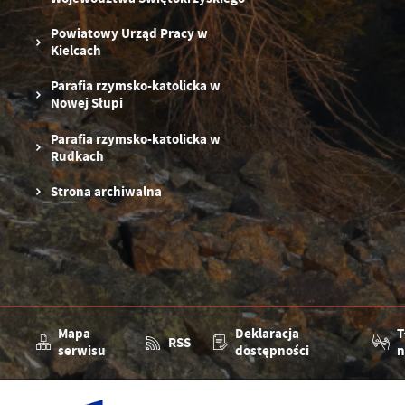
Powiatowy Urząd Pracy w
Kielcach
Parafia rzymsko-katolicka w
Nowej Słupi
Parafia rzymsko-katolicka w
Rudkach
Strona archiwalna
Mapa
Deklaracja
T
RSS
serwisu
dostępności
n