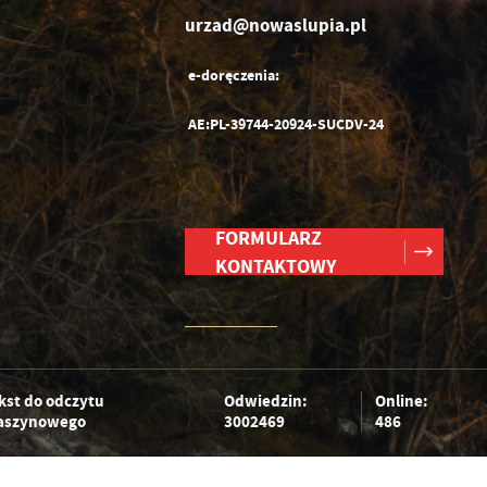
urzad@nowaslupia.pl
e-doręczenia:
AE:PL-39744-20924-SUCDV-24
FORMULARZ
KONTAKTOWY
kst do odczytu
Odwiedzin:
Online:
szynowego
3002469
486