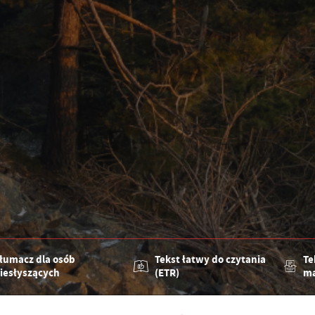
łumacz dla osób
Tekst łatwy do czytania
Te
iesłyszących
(ETR)
ma