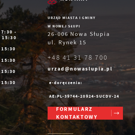
ne
e
URZĄD MIASTA I GMINY
W NOWEJ SŁUPI
7:30 -
26-006 Nowa Słupia
15:30
ul. Rynek 15
- 15:30
h
+48 41 31 78 700
az
- 15:30
urzad@nowaslupia.pl
- 15:30
- 15:30
e-doręczenia:
AE:PL-39744-20924-SUCDV-24
FORMULARZ
KONTAKTOWY