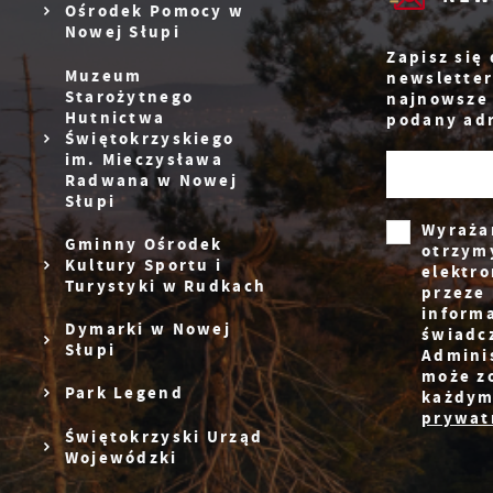
c
Ośrodek Pomocy w
p
Nowej Słupi
R
w
Zapisz się
i
D
Muzeum
newsletter
W
n
Starożytnego
najnowsze
d
p
Hutnictwa
podany adr
P
Świętokrzyskiego
W
k
im. Mieczysława
T
Radwana w Nowej
i
Słupi
p
Wyraża
i
Gminny Ośrodek
otrzym
p
Kultury Sportu i
elektr
w
Turystyki w Rudkach
przeze 
inform
Dymarki w Nowej
świadc
Słupi
Admini
może z
Park Legend
każdym
prywatn
Świętokrzyski Urząd
Wojewódzki