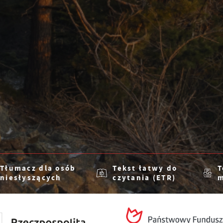
Tłumacz dla osób
Tekst łatwy do
T
niesłyszących
czytania (ETR)
m