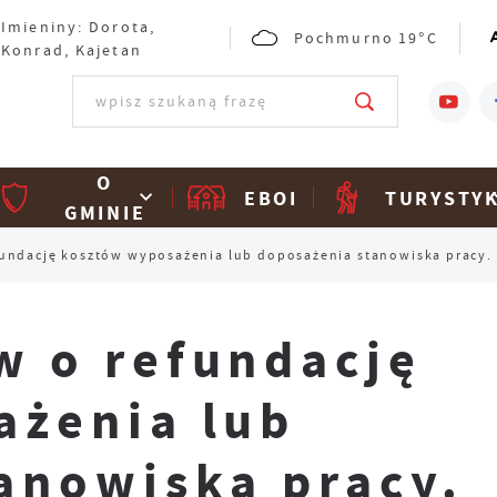
Imieniny: Dorota,
Pochmurno
19°C
Konrad, Kajetan
O
EBOI
TURYSTY
GMINIE
undację kosztów wyposażenia lub doposażenia stanowiska pracy.
w o refundację
ażenia lub
anowiska pracy.