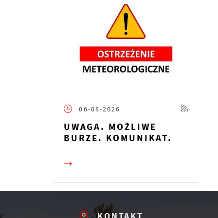
ia
 z
,
06-08-2026
UWAGA. MOŻLIWE
BURZE. KOMUNIKAT.
z
KONTAKT