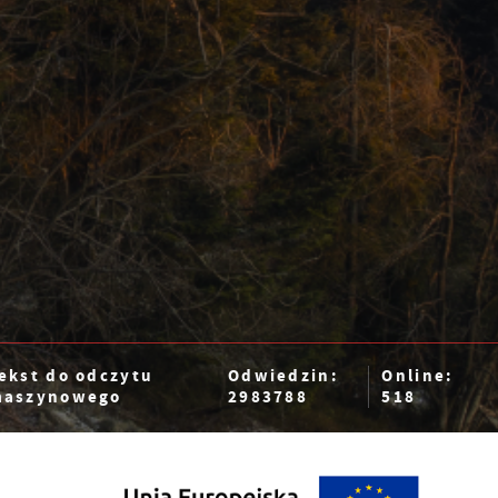
ekst do odczytu
Odwiedzin:
Online:
aszynowego
2983788
518