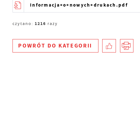
Informacja+o+nowych+drukach.pdf
1216
czytano:
razy
POWRÓT
DO KATEGORII
S
c
m