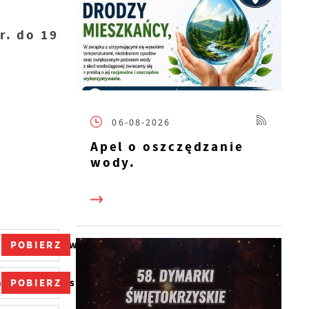
r. do 19
06-08-2026
Apel o oszczędzanie
wody.
POBIERZ
enia+stanowiska+pracy.pdf
POBIERZ
ia+stanowiska+pracy.pdf