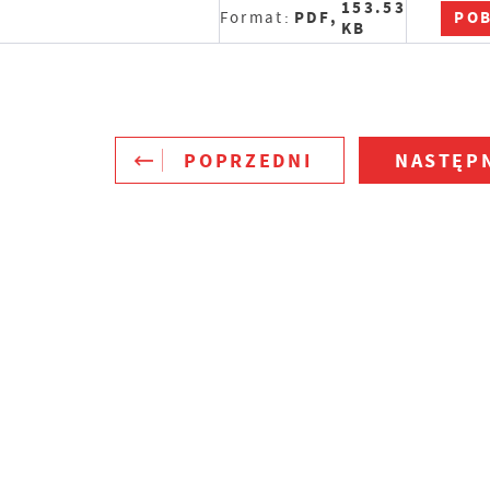
153.53
POB
Format:
PDF,
KB
POPRZEDNI
NASTĘP
Ustawienia
zanujemy Twoją prywatność. Możesz zmienić ustawienia
ookies lub zaakceptować je wszystkie. W dowolnym momenc
ożesz dokonać zmiany swoich ustawień.