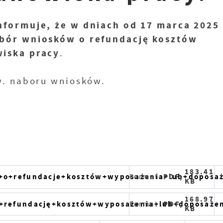
formuje, że w dniach od 17 marca 2025 
abór wniosków o refundację kosztów
wiska pracy
.
w. naboru wniosków.
183.41
+o+refundacje+kosztów+wyposażenia+lub+doposaż
Format:
PDF,
KB
168.97
+refundację+kosztów+wyposażenia+lub+doposażen
Format:
PDF,
KB