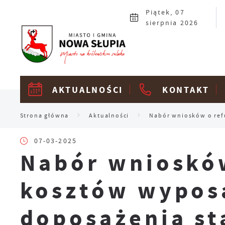
Przejdź do menu.
Przejdź do wyszukiwarki.
Przejdź do treści.
Przejdź do ustawień wielkości czcionki.
Włącz wersję kontrastową strony.
Piątek, 07
sierpnia 2026
AKTUALNOŚCI
KONTAKT
Strona główna
Aktualności
Nabór wniosków o ref
07-03-2025
Nabór wnioskó
kosztów wypos
doposażenia st