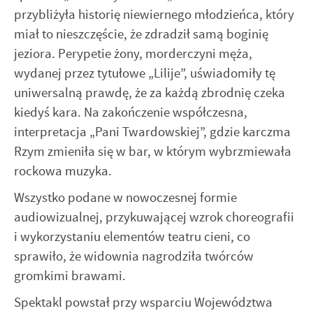
partnerów.
pliki cookies gwarantuje dostępność wszystkich
przybliżyła historię niewiernego młodzieńca, który
funkcjonalności.
Promocyjne pliki cookies służą do prezentowania Ci naszych
Więcej
miał to nieszczęście, że zdradził samą boginię
komunikatów na podstawie analizy Twoich upodobań oraz
jeziora. Perypetie żony, morderczyni męża,
Twoich zwyczajów dotyczących przeglądanej witryny
internetowej. Treści promocyjne mogą pojawić się na
wydanej przez tytułowe „Lilije”, uświadomiły tę
stronach podmiotów trzecich lub firm będących naszymi
uniwersalną prawdę, że za każdą zbrodnię czeka
partnerami oraz innych dostawców usług. Firmy te działają
kiedyś kara. Na zakończenie współczesna,
w charakterze pośredników prezentujących nasze treści w
interpretacja „Pani Twardowskiej”, gdzie karczma
postaci wiadomości, ofert, komunikatów mediów
społecznościowych.
Rzym zmieniła się w bar, w którym wybrzmiewała
rockowa muzyka.
Wszystko podane w nowoczesnej formie
audiowizualnej, przykuwającej wzrok choreografii
i wykorzystaniu elementów teatru cieni, co
sprawiło, że widownia nagrodziła twórców
gromkimi brawami.
Spektakl powstał przy wsparciu Województwa