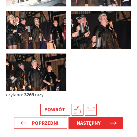
3269
czytano:
razy
POWRÓT
POPRZEDNI
NASTĘPNY