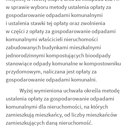
komunikatów na podstawie analizy Twoich upodobań oraz
w sprawie wyboru metody ustalenia opłaty za
Twoich zwyczajów dotyczących przeglądanej witryny
internetowej. Treści promocyjne mogą pojawić się na
gospodarowanie odpadami komunalnymi
stronach podmiotów trzecich lub firm będących naszymi
i ustalenia stawki tej opłaty oraz zwolnienia
partnerami oraz innych dostawców usług. Firmy te działają
w części z opłaty za gospodarowanie odpadami
w charakterze pośredników prezentujących nasze treści w
postaci wiadomości, ofert, komunikatów mediów
komunalnymi właścicieli nieruchomości
społecznościowych.
zabudowanych budynkami mieszkalnymi
jednorodzinnymi kompostujących bioodpady
stanowiące odpady komunalne w kompostowniku
przydomowym, naliczana jest opłaty za
gospodarowanie odpadami komunalni.
Wyżej wymieniona uchwała określa metodę
ustalenia opłaty za gospodarowanie odpadami
komunalnymi dla nieruchomości, na których
zamieszkują mieszkańcy, od liczby mieszkańców
zamieszkujących daną nieruchomość.