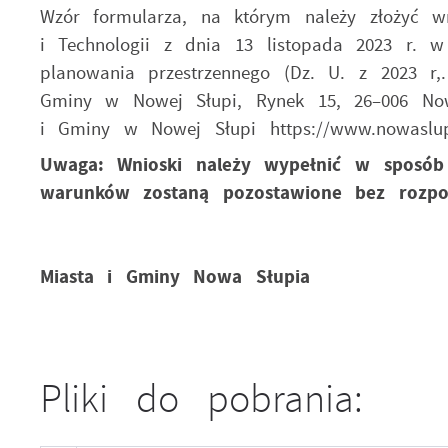
U
Wzór formularza, na którym należy złożyć wn
i Technologii z dnia 13 listopada 2023 r. 
planowania przestrzennego (Dz. U. z 2023 r,
S
Gminy w Nowej Słupi, Rynek 15, 26–006 Now
z
z
i Gminy w Nowej Słupi https://www.nowaslupia
Uwaga: Wnioski należy wypełnić w sposób 
N
warunków zostaną pozostawione bez rozpo
N
i
p
P
Miasta i Gminy Nowa Słupia
W
m
c
k
F
Z
T
w
Pliki do pobrania:
f
D
W
k