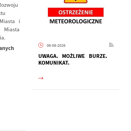
Rozwoju
tu
Miasta i
 Miasta
ia.
06-08-2026
anych
UWAGA. MOŻLIWE BURZE.
KOMUNIKAT.
lu