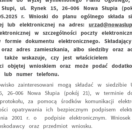
Słupi, ul. Rynek 15, 26–006 Nowa Słupia (pok
5.2025 r. Wnioski do planu ogólnego składa si
j lub elektronicznej na adres:
urzad@nowaslupi
ronicznej w szczególności poczty elektroniczn
 formie dokumentu elektronicznego. Składając
oraz adres zamieszkania, albo siedziby oraz a
a także wskazuje, czy jest właścicielem
ści objętej wnioskiem oraz może podać dodatk
i lub numer telefonu.
wisko zainteresowani mogą składać w siedzibie 
5, 26–006 Nowa Słupia (pokój 21), w terminie d
 protokołu, za pomocą środków komunikacji elektro
ości opatrywania ich bezpiecznym podpisem elekt
ia 2001 r. o podpisie elektronicznym. Wniosek
oskodawcy oraz przedmiot wniosku.