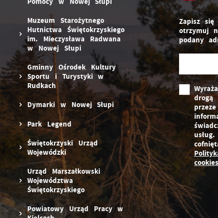
Pomocy w Nowej Słupi
Muzeum Starożytnego
Zapisz się
Hutnictwa Świętokrzyskiego
otrzymuj 
im. Mieczysława Radwana
podany adr
w Nowej Słupi
Gminny Ośrodek Kultury
Sportu i Turystyki w
Rudkach
Wyraż
drogą 
Dymarki w Nowej Słupi
przeze
inform
Park Legend
świadc
usług.
Świętokrzyski Urząd
cofnię
Wojewódzki
Polity
cookie
Urząd Marszałkowski
Województwa
Świętokrzyskiego
Powiatowy Urząd Pracy w