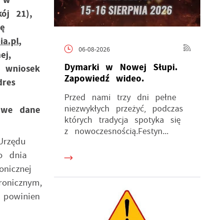
ój 21),
ę
a.pl
,
06-08-2026
ej,
Dymarki w Nowej Słupi.
y wniosek
Zapowiedź wideo.
dres
Przed nami trzy dni pełne
niezwykłych przeżyć, podczas
owe dane
których tradycja spotyka się
z nowoczesnością.Festyn...
Urzędu
o dnia
nicznej
ronicznym,
 powinien