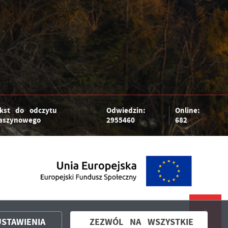
kst do odczytu
Odwiedzin:
Online:
aszynowego
2955460
682
USTAWIENIA
ZEZWÓL NA WSZYSTKIE
Powered by
2ClickPortal®
- Portale nowej generacji