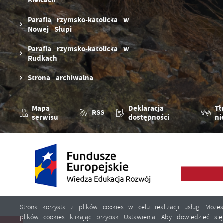
Kielcach
Parafia rzymsko-katolicka w
Nowej Słupi
Parafia rzymsko-katolicka w
Rudkach
Strona archiwalna
Mapa
Deklaracja
Tł
RSS
serwisu
dostępności
ni
Strona korzysta z plików cookies w celu realizacji usług. Moż
plików cookies klikając przycisk Ustawienia. Aby dowiedzieć s
Copyright by nowaslupia.pl