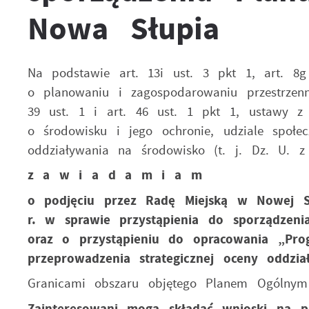
Nowa Słupia
Na podstawie art. 13i ust. 3 pkt 1, art. 8
o planowaniu i zagospodarowaniu przestrzenn
39 ust. 1 i art. 46 ust. 1 pkt 1, ustawy z 
o środowisku i jego ochronie, udziale społ
oddziaływania na środowisko (t. j. Dz. U. z
z a w i a d a m i a m
o podjęciu przez Radę Miejską w Nowej Sł
r. w sprawie przystąpienia do sporządze
oraz o przystąpieniu do opracowania „Pr
przeprowadzenia strategicznej oceny oddzia
Granicami obszaru objętego Planem Ogólnym
Zainteresowani mogą składać wnioski na 