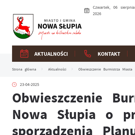
Przejdź do menu.
Przejdź do wyszukiwarki.
Przejdź do treści.
Przejdź do ustawień wielkości czcionki.
Włącz wersję kontrastową strony.
Czwartek, 06 sierpnia
2026
AKTUALNOŚCI
KONTAKT
Strona główna
Aktualności
Obwieszczenie Burmistrza Miast
23-04-2025
Obwieszczenie Bur
Nowa Słupia o pr
sporządzenia Pla