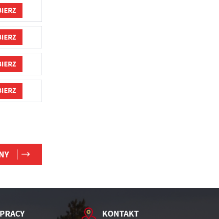
IERZ
o
IERZ
ką
IERZ
IERZ
ów
NY
PRACY
KONTAKT