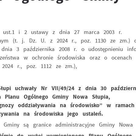
g ust.1 i 2 ustawy z dnia 27 marca 2003 r.
ym (t. j. Dz. U. z 2024 r., poz. 1130 ze zm.) o
dnia 3 października 2008 r. o udostępnieniu info
eczeństwa w ochronie środowiska oraz o ocenach
 2024 r., poz. 1112 ze zm.),
upi uchwały Nr VII/49/24 z dnia 30 październ
nia Planu Ogólnego Gminy Nowa Słupia,
ognozy oddziaływania na środowisko” w ramach
ływania na środowiska jego ustaleń.
 Gminy są granice administracyjne Gminy Nowa 
piśmie do wyżej wymienionego Planu Ogólnego