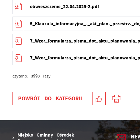
T
obwieszczenie_22.04.2025-2.pdf
p
A
f
A
5_Klauzula_informacyjna_-_akt_plan._przestrz._d
T
C
W
w
7_Wzor_formularza_pisma_dot_aktu_planowania_p
o
n
R
u
7_Wzor_formularza_pisma_dot_aktu_planowania_p
z
D
g
i
3993
czytano:
razy
P
W
n
d
p
POWRÓT
DO KATEGORII
p
c
w
Miejsko Gminny Ośrodek
NE