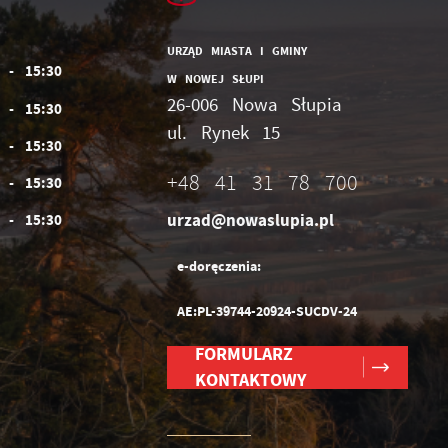
URZĄD MIASTA I GMINY
0 - 15:30
W NOWEJ SŁUPI
26-006 Nowa Słupia
0 - 15:30
ul. Rynek 15
0 - 15:30
+48 41 31 78 700
0 - 15:30
urzad@nowaslupia.pl
0 - 15:30
e-doręczenia:
AE:PL-39744-20924-SUCDV-24
FORMULARZ
KONTAKTOWY