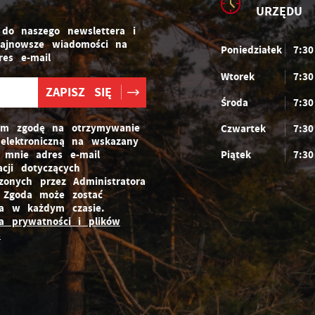
URZĘDU
 do naszego newslettera i
najnowsze wiadomości na
Poniedziałek
7:3
es e-mail
Wtorek
7:3
Środa
7:3
am zgodę na otrzymywanie
Czwartek
7:3
elektroniczną na wskazany
 mnie adres e-mail
Piątek
7:3
acji dotyczących
zonych przez Administratora
 Zgoda może zostać
ta w każdym czasie.
ka prywatności i plików
s