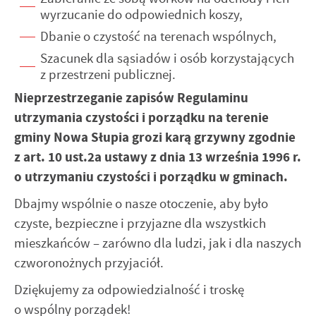
internetowej. Treści promocyjne mogą pojawić się na stronach
wyrzucanie do odpowiednich koszy,
podmiotów trzecich lub firm będących naszymi partnerami oraz
Dbanie o czystość na terenach wspólnych,
innych dostawców usług. Firmy te działają w charakterze
Szacunek dla sąsiadów i osób korzystających
pośredników prezentujących nasze treści w postaci wiadomości,
ofert, komunikatów mediów społecznościowych.
z przestrzeni publicznej.
Nieprzestrzeganie zapisów Regulaminu
utrzymania czystości i porządku na terenie
gminy Nowa Słupia grozi karą grzywny zgodnie
z art. 10 ust.2a ustawy z dnia 13 września 1996 r.
o utrzymaniu czystości i porządku w gminach.
Dbajmy wspólnie o nasze otoczenie, aby było
czyste, bezpieczne i przyjazne dla wszystkich
mieszkańców – zarówno dla ludzi, jak i dla naszych
czworonożnych przyjaciół.
Dziękujemy za odpowiedzialność i troskę
o wspólny porządek!