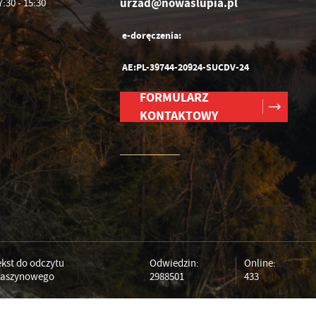
urzad@nowaslupia.pl
7:30 - 15:30
e-doręczenia:
AE:PL-39744-20924-SUCDV-24
FORMULARZ
KONTAKTOWY
ekst do odczytu
Odwiedzin:
Online:
aszynowego
2988501
433