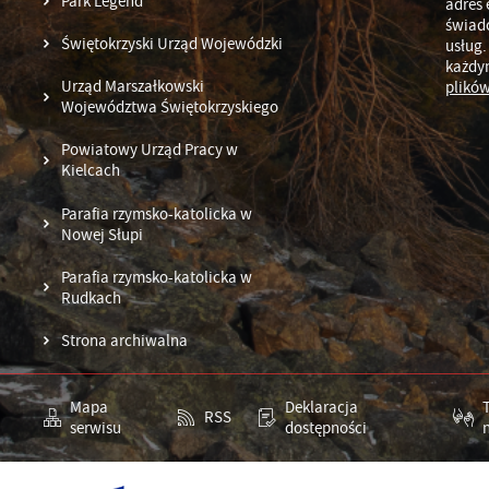
Park Legend
adres 
świad
Świętokrzyski Urząd Wojewódzki
usług.
każdy
Urząd Marszałkowski
plików
Województwa Świętokrzyskiego
Powiatowy Urząd Pracy w
Kielcach
Parafia rzymsko-katolicka w
Nowej Słupi
Parafia rzymsko-katolicka w
Rudkach
Strona archiwalna
Mapa
Deklaracja
RSS
serwisu
dostępności