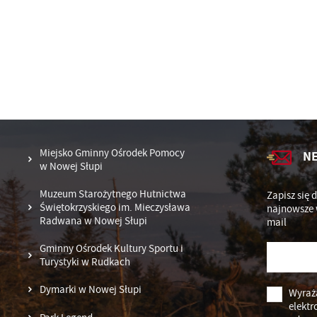
Dz
Wi
fu
pr
do
A
An
Co
Wi
wi
ww
po
R
za
Miejsko Gminny Ośrodek Pomocy
N
ws
w Nowej Słupi
Dz
ak
Muzeum Starożytnego Hutnictwa
Zapisz się 
Pr
Wi
Świętokrzyskiego im. Mieczysława
an
najnowsze 
Radwana w Nowej Słupi
in
mail
fi
ch
Gminny Ośrodek Kultury Sportu i
k
Turystyki w Rudkach
Dymarki w Nowej Słupi
Wyraż
elektr