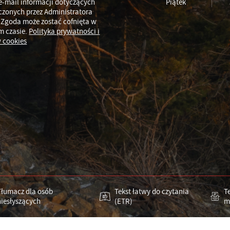
e-mail informacji dotyczących
Piątek
czonych przez Administratora
 Zgoda może zostać cofnięta w
m czasie.
Polityka prywatności i
 cookies
Tłumacz dla osób
Tekst łatwy do czytania
T
niesłyszących
(ETR)
m