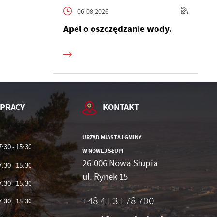
06-08-2026
je
Apel o oszczędzanie wody.
b.
ch
e
ć
 PRACY
KONTAKT
ie
URZĄD MIASTA I GMINY
7:30 - 15:30
W NOWEJ SŁUPI
26-006 Nowa Słupia
7:30 - 15:30
ul. Rynek 15
7:30 - 15:30
+48 41 31 78 700
7:30 - 15:30