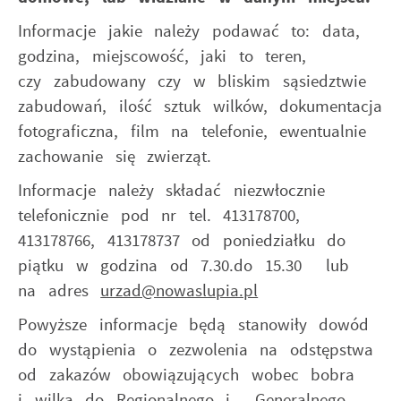
upodobań oraz Twoich zwyczajów dotyczących
przeglądanej witryny internetowej. Treści promocyjne
Informacje jakie należy podawać to: data,
mogą pojawić się na stronach podmiotów trzecich lub
godzina, miejscowość, jaki to teren,
firm będących naszymi partnerami oraz innych
czy zabudowany czy w bliskim sąsiedztwie
dostawców usług. Firmy te działają w charakterze
pośredników prezentujących nasze treści w postaci
zabudowań, ilość sztuk wilków, dokumentacja
wiadomości, ofert, komunikatów mediów
fotograficzna, film na telefonie, ewentualnie
społecznościowych.
zachowanie się zwierząt.
Informacje należy składać niezwłocznie
telefonicznie pod nr tel. 413178700,
413178766, 413178737 od poniedziałku do
piątku w godzina od 7.30.do 15.30 lub
na adres
urzad@nowaslupia.pl
Powyższe informacje będą stanowiły dowód
do wystąpienia o zezwolenia na odstępstwa
od zakazów obowiązujących wobec bobra
i wilka do Regionalnego i Generalnego