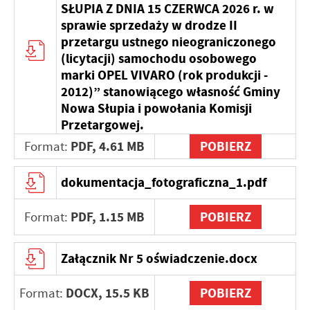
Twoich zwyczajów dotyczących przeglądanej witryny
SŁUPIA Z DNIA 15 CZERWCA 2026 r. w
internetowej. Treści promocyjne mogą pojawić się na
sprawie sprzedaży w drodze II
stronach podmiotów trzecich lub firm będących naszymi
przetargu ustnego nieograniczonego
partnerami oraz innych dostawców usług. Firmy te działają
(licytacji) samochodu osobowego
w charakterze pośredników prezentujących nasze treści w
marki OPEL VIVARO (rok produkcji -
postaci wiadomości, ofert, komunikatów mediów
2012)” stanowiącego własność Gminy
społecznościowych.
Nowa Słupia i powołania Komisji
Przetargowej.
PDF,
4.61 MB
POBIERZ
Format:
dokumentacja_fotograficzna_1.pdf
PDF,
1.15 MB
POBIERZ
Format:
Załącznik Nr 5 oświadczenie.docx
DOCX,
15.5 KB
POBIERZ
Format: