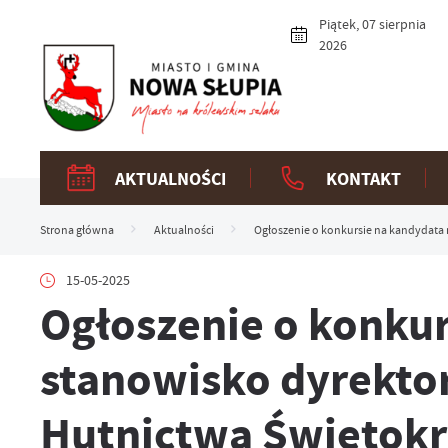
Przejdź do menu.
Przejdź do wyszukiwarki.
Przejdź do treści.
Przejdź do ustawień wielkości czcionki.
Włącz wersję kontrastową strony.
Piątek, 07 sierpnia
2026
AKTUALNOŚCI
KONTAKT
Strona główna
Aktualności
Ogłoszenie o konkursie na kandydata
15-05-2025
Ogłoszenie o konkur
stanowisko dyrekto
Hutnictwa Świętokr