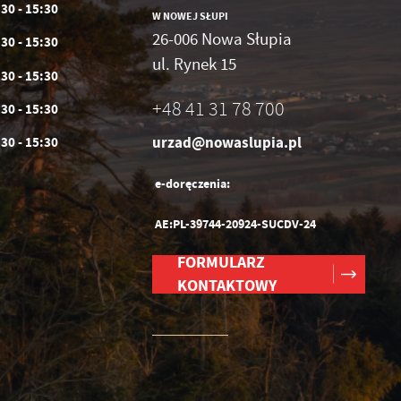
:30 - 15:30
W NOWEJ SŁUPI
26-006 Nowa Słupia
:30 - 15:30
ul. Rynek 15
:30 - 15:30
+48 41 31 78 700
:30 - 15:30
urzad@nowaslupia.pl
:30 - 15:30
e-doręczenia:
AE:PL-39744-20924-SUCDV-24
FORMULARZ
KONTAKTOWY