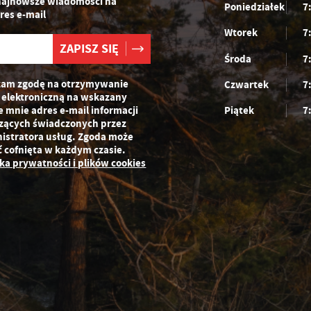
najnowsze wiadomości na
Poniedziałek
7
zeglądanej witryny internetowej. Treści promocyjne mogą pojawić się na
res e-mail
ronach podmiotów trzecich lub firm będących naszymi partnerami oraz innych
Wtorek
7
ostawców usług. Firmy te działają w charakterze pośredników prezentujących
asze treści w postaci wiadomości, ofert, komunikatów mediów
połecznościowych.
Środa
7
am zgodę na otrzymywanie
Czwartek
7
 elektroniczną na wskazany
e mnie adres e-mail informacji
Piątek
7
zących świadczonych przez
istratora usług. Zgoda może
ć cofnięta w każdym czasie.
yka prywatności i plików cookies