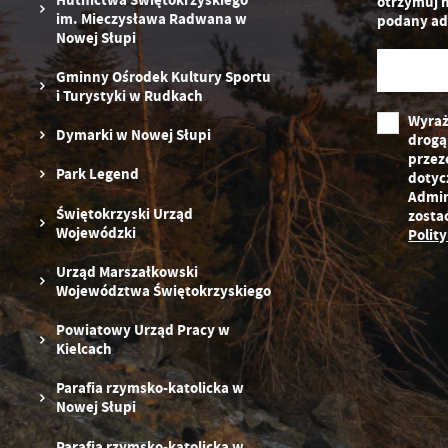
otrzymuj 
pr
im. Mieczysława Radwana w
podany ad
st
Nowej Słupi
d
n
Gminny Ośrodek Kultury Sportu
s
i Turystyki w Rudkach
Wyraż
Dymarki w Nowej Słupi
drogą
przez
Park Legend
dotyc
Admin
Świętokrzyski Urząd
zosta
Wojewódzki
Polit
Urząd Marszałkowski
Województwa Świętokrzyskiego
Powiatowy Urząd Pracy w
Kielcach
Parafia rzymsko-katolicka w
Nowej Słupi
Parafia rzymsko-katolicka w