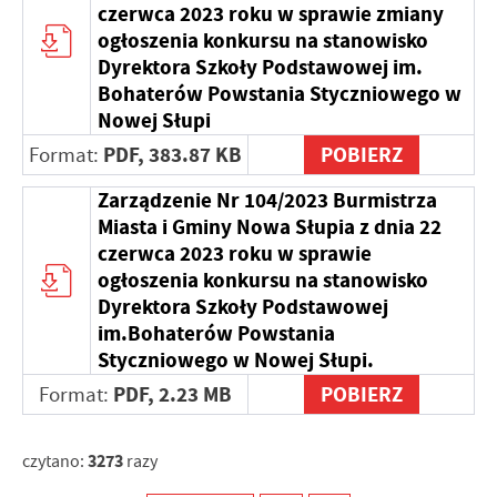
czerwca 2023 roku w sprawie zmiany
internetowej. Treści promocyjne mogą pojawić się na
ogłoszenia konkursu na stanowisko
stronach podmiotów trzecich lub firm będących naszymi
partnerami oraz innych dostawców usług. Firmy te działają
Dyrektora Szkoły Podstawowej im.
w charakterze pośredników prezentujących nasze treści w
Bohaterów Powstania Styczniowego w
postaci wiadomości, ofert, komunikatów mediów
Nowej Słupi
społecznościowych.
PDF,
383.87 KB
POBIERZ
Format:
Zarządzenie Nr 104/2023 Burmistrza
Miasta i Gminy Nowa Słupia z dnia 22
czerwca 2023 roku w sprawie
ogłoszenia konkursu na stanowisko
Dyrektora Szkoły Podstawowej
im.Bohaterów Powstania
Styczniowego w Nowej Słupi.
PDF,
2.23 MB
POBIERZ
Format:
3273
czytano:
razy