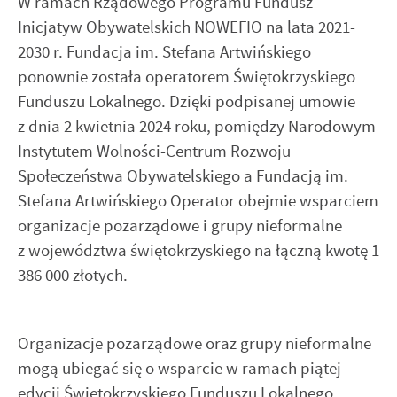
W ramach Rządowego Programu Fundusz
Dzięki reklamowym plikom cookies prezentujemy Ci
użytkowników. Zgromadzone informacje są przetwarzane w
najciekawsze informacje i aktualności na stronach naszych
formie zanonimizowanej. Wyrażenie zgody na analityczne
Inicjatyw Obywatelskich NOWEFIO na lata 2021-
partnerów.
pliki cookies gwarantuje dostępność wszystkich
2030 r. Fundacja im. Stefana Artwińskiego
funkcjonalności.
ponownie została operatorem Świętokrzyskiego
Promocyjne pliki cookies służą do prezentowania Ci naszych
Więcej
Funduszu Lokalnego. Dzięki podpisanej umowie
komunikatów na podstawie analizy Twoich upodobań oraz
Twoich zwyczajów dotyczących przeglądanej witryny
z dnia 2 kwietnia 2024 roku, pomiędzy Narodowym
internetowej. Treści promocyjne mogą pojawić się na
Instytutem Wolności-Centrum Rozwoju
stronach podmiotów trzecich lub firm będących naszymi
Społeczeństwa Obywatelskiego a Fundacją im.
partnerami oraz innych dostawców usług. Firmy te działają
Stefana Artwińskiego Operator obejmie wsparciem
w charakterze pośredników prezentujących nasze treści w
postaci wiadomości, ofert, komunikatów mediów
organizacje pozarządowe i grupy nieformalne
społecznościowych.
z województwa świętokrzyskiego na łączną kwotę 1
386 000 złotych.
Organizacje pozarządowe oraz grupy nieformalne
mogą ubiegać się o wsparcie w ramach piątej
edycji Świętokrzyskiego Funduszu Lokalnego.