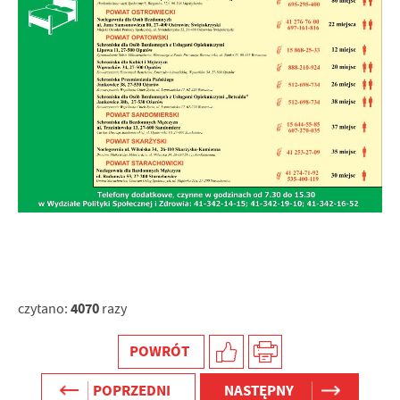
internetowej. Treści promocyjne mogą pojawić się na
stronach podmiotów trzecich lub firm będących naszymi
partnerami oraz innych dostawców usług. Firmy te działają
w charakterze pośredników prezentujących nasze treści w
postaci wiadomości, ofert, komunikatów mediów
społecznościowych.
4070
czytano:
razy
POWRÓT
POPRZEDNI
NASTĘPNY