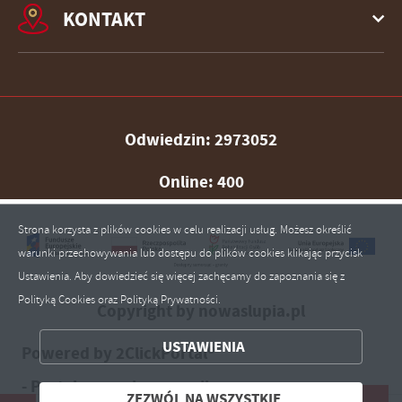
KONTAKT
Odwiedzin: 2973052
Online: 400
Strona korzysta z plików cookies w celu realizacji usług. Możesz określić
warunki przechowywania lub dostępu do plików cookies klikając przycisk
Ustawienia. Aby dowiedzieć się więcej zachęcamy do zapoznania się z
Polityką Cookies oraz Polityką Prywatności.
Copyright by nowaslupia.pl
ZAPISZ WYBRANE
USTAWIENIA
Powered by
2ClickPortal®
ZEZWÓL NA WSZYSTKIE
- Portale nowej generacji
ZEZWÓL NA WSZYSTKIE