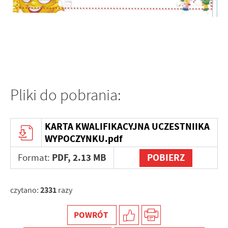
internetowej. Treści promocyjne mogą pojawić się na
stronach podmiotów trzecich lub firm będących naszymi
partnerami oraz innych dostawców usług. Firmy te działają
w charakterze pośredników prezentujących nasze treści w
postaci wiadomości, ofert, komunikatów mediów
społecznościowych.
Pliki do pobrania:
KARTA KWALIFIKACYJNA UCZESTNIIKA
WYPOCZYNKU.pdf
PDF,
2.13 MB
POBIERZ
Format:
2331
czytano:
razy
POWRÓT