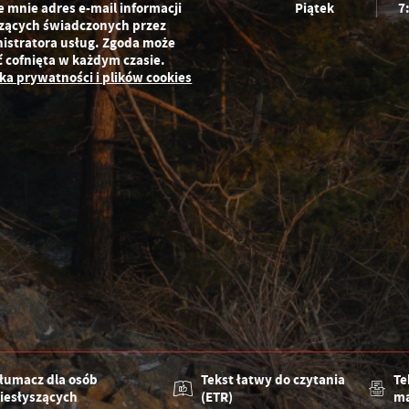
e mnie adres e-mail informacji
Piątek
7
zących świadczonych przez
istratora usług. Zgoda może
ć cofnięta w każdym czasie.
yka prywatności i plików cookies
łumacz dla osób
Tekst łatwy do czytania
Te
iesłyszących
(ETR)
ma