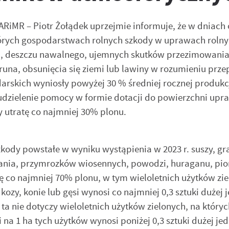
RiMR – Piotr Żołądek uprzejmie informuje, że w dniach
 których gospodarstwach rolnych szkody w uprawach roln
u, deszczu nawalnego, ujemnych skutków przezimowania
na, obsunięcia się ziemi lub lawiny w rozumieniu prze
rskich wyniosły powyżej 30 % średniej rocznej produkcj
dzielenie pomocy w formie dotacji do powierzchni upra
 utratę co najmniej 30% plonu.
zkody powstałe w wyniku wystąpienia w 2023 r. suszy, gr
nia, przymrozków wiosennych, powodzi, huraganu, pio
ę co najmniej 70% plonu, w tym wieloletnich użytków zie
ozy, konie lub gęsi wynosi co najmniej 0,3 sztuki dużej 
 ta nie dotyczy wieloletnich użytków zielonych, na który
 na 1 ha tych użytków wynosi poniżej 0,3 sztuki dużej jed