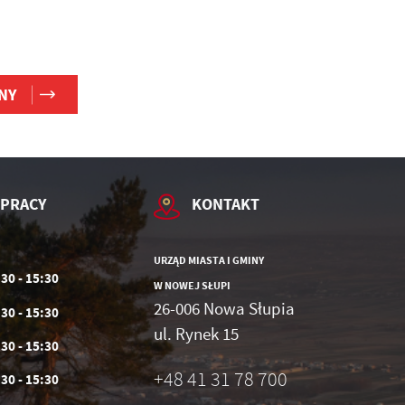
NY
 PRACY
KONTAKT
URZĄD MIASTA I GMINY
:30 - 15:30
W NOWEJ SŁUPI
26-006 Nowa Słupia
:30 - 15:30
ul. Rynek 15
:30 - 15:30
+48 41 31 78 700
:30 - 15:30