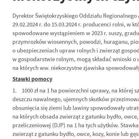
Dyrektor Świętokrzyskiego Oddziału Regionalnego A
29.02.2024 r. do 15.03.2024 r. producenci rolni, w
spowodowane wystąpieniem w 2023 r. suszy, grad
przymrozków wiosennych, powodzi, huraganu, pioru
o ubezpieczeniach upraw rolnych i zwierząt gospoda
w gospodarstwie rolnym, mogą składać wnioski o u
na których ww. niekorzystne zjawiska spowodowały
Stawki pomocy
1. 1000 zł na 1 ha powierzchni uprawy, na której s
deszczu nawalnego, ujemnych skutków przezimowa
obsunięcia się ziemi lub lawiny spowodowały utrat
na których obsada zwierząt z gatunku bydło, owce, k
przeliczeniowej (DJP) na 1 ha tych użytków. Stawka
zwierząt z gatunku bydło, owce, kozy, konie lub gęsi