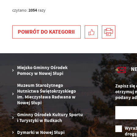
wy
o
2054
czytano:
razy
s
R
Z
zg
D
fu
POWRÓT
DO KATEGORII
ak
P
W
p
pr
st
d
n
Miejsko Gminny Ośrodek
N
s
Pomocy w Nowej Słupi
Muzeum Starożytnego
Zapisz się
Hutnictwa Świętokrzyskiego
otrzymuj 
im. Mieczysława Radwana w
podany ad
Nowej Słupi
Gminny Ośrodek Kultury Sportu
i Turystyki w Rudkach
Wyraż
Dymarki w Nowej Słupi
drogą