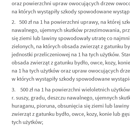
oraz powierzchni upraw owocujących drzew owoc
na których wystąpiły szkody spowodowane wystąpi
2. 500 zł na 1 ha powierzchni uprawy, na której sz
nawalnego, ujemnych skutków przezimowania, prz
się ziemi lub lawiny spowodowały utratę co najmni
zielonych, na których obsada zwierząt z gatunku byd
jednostki przeliczeniowej na 1 ha tych użytków. Sta
obsada zwierząt z gatunku bydło, owce, kozy, konie 
na 1 ha tych użytków oraz upraw owocujących dr
w których wystąpiły szkody spowodowane wystąpie
3. 500 zł na 1 ha powierzchni wieloletnich użytkó
r. suszy, gradu, deszczu nawalnego, ujemnych sk
U
huraganu, pioruna, obsunięcia się ziemi lub lawin
zwierząt z gatunku bydło, owce, kozy, konie lub gęsi
S
tych użytków;
z
s