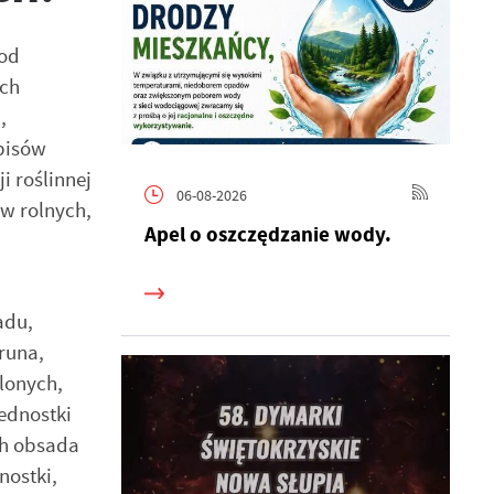
 od
ych
,
pisów
i roślinnej
06-08-2026
w rolnych,
Apel o oszczędzanie wody.
adu,
runa,
lonych,
jednostki
ch obsada
nostki,