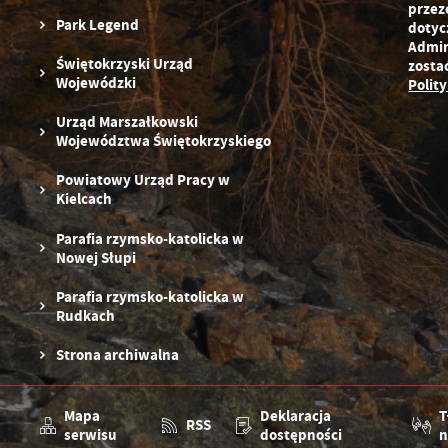
przez
Park Legend
dotyc
Admin
Świętokrzyski Urząd
zosta
Wojewódzki
Polit
Urząd Marszałkowski
Województwa Świętokrzyskiego
Powiatowy Urząd Pracy w
Kielcach
Parafia rzymsko-katolicka w
Nowej Słupi
Parafia rzymsko-katolicka w
Rudkach
Strona archiwalna
Mapa
Deklaracja
T
RSS
serwisu
dostępności
n