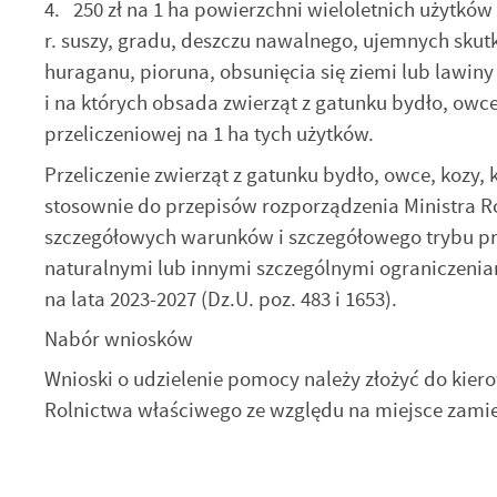
4. 250 zł na 1 ha powierzchni wieloletnich użytków
r. suszy, gradu, deszczu nawalnego, ujemnych sk
N
huraganu, pioruna, obsunięcia się ziemi lub lawin
N
i na których obsada zwierząt z gatunku bydło, owce, 
in
przeliczeniowej na 1 ha tych użytków.
us
Pl
W
Przeliczenie zwierząt z gatunku bydło, owce, kozy,
d
wy
stosownie do przepisów rozporządzenia Ministra Ro
dz
szczegółowych warunków i szczegółowego trybu prz
F
Za
naturalnymi lub innymi szczególnymi ograniczeniam
Te
w
na lata 2023-2027 (Dz.U. poz. 483 i 1653).
fu
D
Nabór wniosków
W
fu
pr
Wnioski o udzielenie pomocy należy złożyć do kier
gw
Rolnictwa właściwego ze względu na miejsce zamie
A
An
po
Co
W