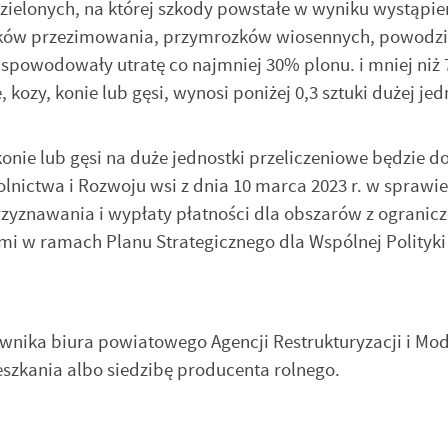
 zielonych, na której szkody powstałe w wyniku wystąpie
utków przezimowania, przymrozków wiosennych, powodzi
iezbędne
y spowodowały utratę co najmniej 30% plonu. i mniej niż
iezbędne pliki cookies służą do prawidłowego funkcjonowania strony
kozy, konie lub gęsi, wynosi poniżej 0,3 sztuki dużej jed
ternetowej i umożliwiają Ci komfortowe korzystanie z oferowanych przez nas
ług.
iki cookies odpowiadają na podejmowane przez Ciebie działania w celu m.in.
ięcej
 konie lub gęsi na duże jednostki przeliczeniowe będzie
ostosowania Twoich ustawień preferencji prywatności, logowania czy
pełniania formularzy. Dzięki plikom cookies strona, z której korzystasz, może
lnictwa i Rozwoju wsi z dnia 10 marca 2023 r. w sprawie
iałać bez zakłóceń.
yznawania i wypłaty płatności dla obszarów z ogranic
unkcjonalne i personalizacyjne
poznaj się z
POLITYKĄ PRYWATNOŚCI I PLIKÓW COOKIES
.
i w ramach Planu Strategicznego dla Wspólnej Polityki
go typu pliki cookies umożliwiają stronie internetowej zapamiętanie
prowadzonych przez Ciebie ustawień oraz personalizację określonych
nkcjonalności czy prezentowanych treści.
ZAPISZ WYBRANE
zięki tym plikom cookies możemy zapewnić Ci większy komfort korzystania z
ięcej
nkcjonalności naszej strony poprzez dopasowanie jej do Twoich indywidualnyc
eferencji. Wyrażenie zgody na funkcjonalne i personalizacyjne pliki cookies
ownika biura powiatowego Agencji Restrukturyzacji i Mod
ZEZWÓL NA WSZYSTKIE
arantuje dostępność większej ilości funkcji na stronie.
szkania albo siedzibę producenta rolnego.
nalityczne
alityczne pliki cookies pomagają nam rozwijać się i dostosowywać do Twoich
trzeb.
okies analityczne pozwalają na uzyskanie informacji w zakresie
ięcej