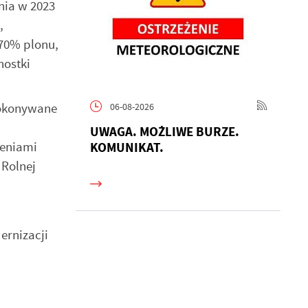
nia w 2023
,
 70% plonu,
nostki
 dokonywane
06-08-2026
UWAGA. MOŻLIWE BURZE.
zeniami
KOMUNIKAT.
 Rolnej
h
ernizacji