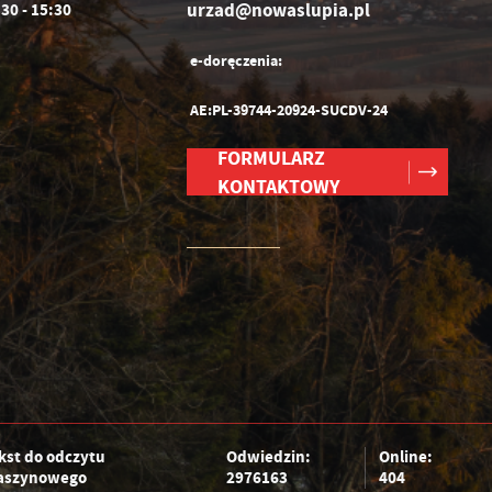
urzad@nowaslupia.pl
:30 - 15:30
e-doręczenia:
AE:PL-39744-20924-SUCDV-24
FORMULARZ
KONTAKTOWY
kst do odczytu
Odwiedzin:
Online:
szynowego
2976163
404