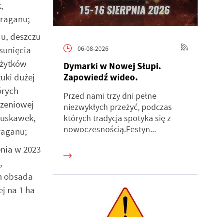
,
uraganu;
du, deszczu
06-08-2026
sunięcia
użytków
Dymarki w Nowej Słupi.
Zapowiedź wideo.
tuki dużej
órych
Przed nami trzy dni pełne
czeniowej
niezwykłych przeżyć, podczas
ruskawek,
których tradycja spotyka się z
nowoczesnością.Festyn...
raganu;
enia w 2023
,
ch obsada
ej na 1 ha