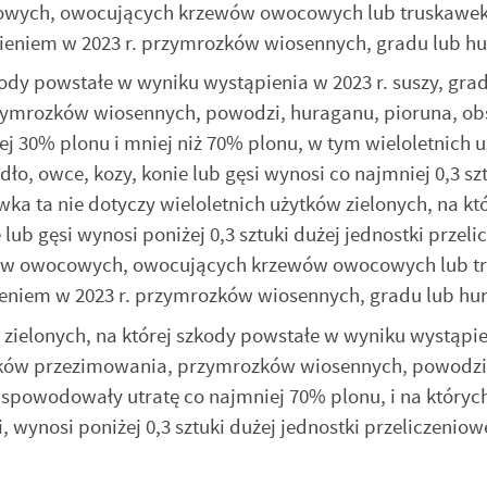
owych, owocujących krzewów owocowych lub truskawek
eniem w 2023 r. przymrozków wiosennych, gradu lub h
kody powstałe w wyniku wystąpienia w 2023 r. suszy, gra
ymrozków wiosennych, powodzi, huraganu, pioruna, ob
ej 30% plonu i mniej niż 70% plonu, w tym wieloletnich 
ło, owce, kozy, konie lub gęsi wynosi co najmniej 0,3 sz
wka ta nie dotyczy wieloletnich użytków zielonych, na kt
lub gęsi wynosi poniżej 0,3 sztuki dużej jednostki przeli
zew owocowych, owocujących krzewów owocowych lub t
niem w 2023 r. przymrozków wiosennych, gradu lub hu
w zielonych, na której szkody powstałe w wyniku wystąpi
utków przezimowania, przymrozków wiosennych, powodzi
stawienia
y spowodowały utratę co najmniej 70% plonu, i na który
, wynosi poniżej 0,3 sztuki dużej jednostki przeliczeniow
zanujemy Twoją prywatność. Możesz zmienić ustawienia cookies lub
aakceptować je wszystkie. W dowolnym momencie możesz dokonać zmiany
woich ustawień.