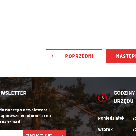
ostawców usług. Firmy te działają w charakterze pośredników prezentujących
asze treści w postaci wiadomości, ofert, komunikatów mediów
połecznościowych.
POPRZEDNI
NASTĘP
EWSLETTER
GODZINY
URZĘDU
 do naszego newslettera i
najnowsze wiadomości na
Poniedziałek
7
res e-mail
Wtorek
7