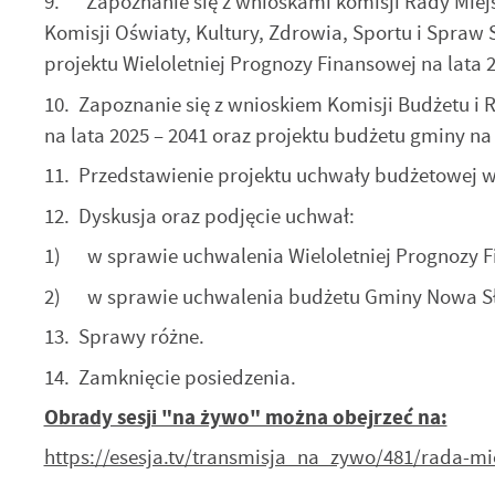
9. Zapoznanie się z wnioskami komisji Rady Miejsk
dz
Komisji Oświaty, Kultury, Zdrowia, Sportu i Spraw
F
Za
projektu Wieloletniej Prognozy Finansowej na lata 
Te
w
fu
10. Zapoznanie się z wnioskiem Komisji Budżetu i 
D
na lata 2025 – 2041 oraz projektu budżetu gminy na 
W
fu
pr
11. Przedstawienie projektu uchwały budżetowej 
gw
A
12. Dyskusja oraz podjęcie uchwał:
An
1) w sprawie uchwalenia Wieloletniej Prognozy F
po
Co
W
2) w sprawie uchwalenia budżetu Gminy Nowa Słu
wy
o
13. Sprawy różne.
s
R
Z
14. Zamknięcie posiedzenia.
zg
D
fu
ak
Obrady sesji "na żywo" można obejrzeć na:
P
W
p
https://esesja.tv/transmisja_na_zywo/481/rada-m
pr
st