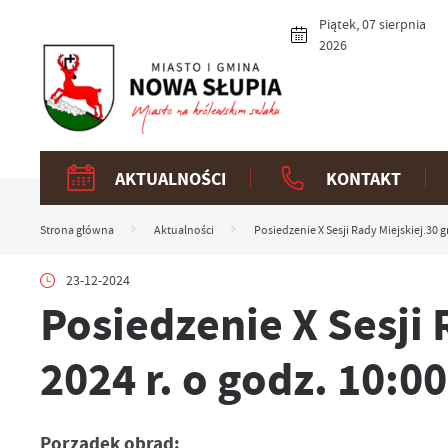
Przejdź do menu.
Przejdź do wyszukiwarki.
Przejdź do treści.
Przejdź do ustawień wielkości czcionki.
Włącz wersję kontrastową strony.
Piątek, 07 sierpnia
2026
AKTUALNOŚCI
KONTAKT
Strona główna
Aktualności
Posiedzenie X Sesji Rady Miejskiej.30 g
23-12-2024
Posiedzenie X Sesji 
2024 r. o godz. 10:00
Porządek obrad: