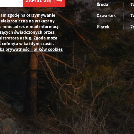
Środa
7
am zgodę na otrzymywanie
Czwartek
7
 elektroniczną na wskazany
e mnie adres e-mail informacji
Piątek
7
zących świadczonych przez
istratora usług. Zgoda może
ć cofnięta w każdym czasie.
yka prywatności i plików cookies