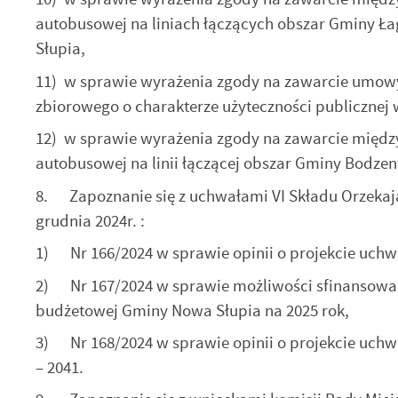
autobusowej na liniach łączących obszar Gminy 
Słupia,
11) w sprawie wyrażenia zgody na zawarcie umowy 
zbiorowego o charakterze użyteczności publiczne
U
12) w sprawie wyrażenia zgody na zawarcie międ
autobusowej na linii łączącej obszar Gminy Bodze
8. Zapoznanie się z uchwałami VI Składu Orzekają
S
z
grudnia 2024r. :
s
1) Nr 166/2024 w sprawie opinii o projekcie uchw
2) Nr 167/2024 w sprawie możliwości sfinansowan
N
budżetowej Gminy Nowa Słupia na 2025 rok,
N
in
us
3) Nr 168/2024 w sprawie opinii o projekcie uchwa
Pl
– 2041.
W
d
wy