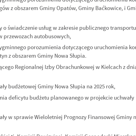
Łagów z obszarem Gminy Opatów, Gminy Baćkowice, i G
o świadczenie usług w zakresie publicznego transportu
j w przewozach autobusowych,
stawienia
zygminnego porozumienia dotyczącego uruchomienia ko
ntyn z obszarem Gminy Nowa Słupia.
cego Regionalnej Izby Obrachunkowej w Kielcach z dni
zanujemy Twoją prywatność. Możesz zmienić ustawienia cookies lub
aakceptować je wszystkie. W dowolnym momencie możesz dokonać zmiany
woich ustawień.
ały budżetowej Gminy Nowa Słupia na 2025 rok,
ia deficytu budżetu planowanego w projekcie uchwały
iezbędne
iezbędne pliki cookies służą do prawidłowego funkcjonowania strony
ternetowej i umożliwiają Ci komfortowe korzystanie z oferowanych przez nas
ług.
ły w sprawie Wieloletniej Prognozy Finansowej Gminy n
iki cookies odpowiadają na podejmowane przez Ciebie działania w celu m.in.
ięcej
ostosowania Twoich ustawień preferencji prywatności, logowania czy
pełniania formularzy. Dzięki plikom cookies strona, z której korzystasz, może