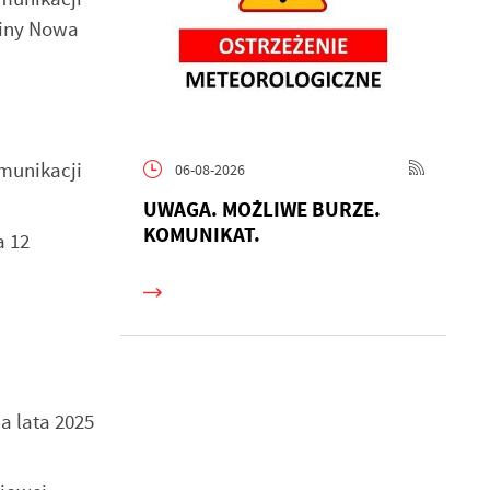
miny Nowa
munikacji
06-08-2026
UWAGA. MOŻLIWE BURZE.
KOMUNIKAT.
a 12
a lata 2025