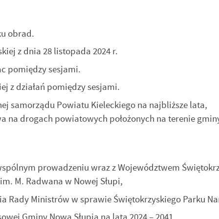
u obrad.
iej z dnia 28 listopada 2024 r.
c pomiędzy sesjami.
j z działań pomiędzy sesjami.
ej samorządu Powiatu Kieleckiego na najbliższe lata,
wa na drogach powiatowych położonych na terenie gmi
 wspólnym prowadzeniu wraz z Województwem Świętokr
im. M. Radwana w Nowej Słupi,
ia Rady Ministrów w sprawie Świętokrzyskiego Parku N
owej Gminy Nowa Słupia na lata 2024 – 2041,