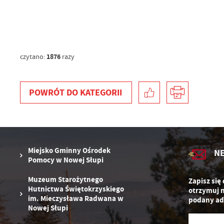
d
n
s
1876
czytano:
razy
POWRÓT
DO KATEGORII
Miejsko Gminny Ośrodek
N
Pomocy w Nowej Słupi
Muzeum Starożytnego
Zapisz się
Hutnictwa Świętokrzyskiego
otrzymuj 
im. Mieczysława Radwana w
podany ad
Nowej Słupi