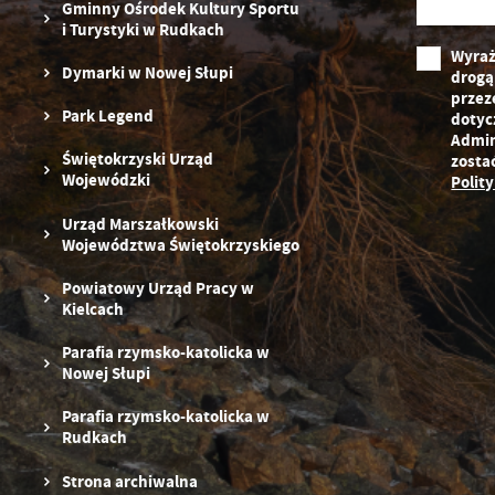
Gminny Ośrodek Kultury Sportu
i Turystyki w Rudkach
Wyraż
Dymarki w Nowej Słupi
drogą
przez
Park Legend
dotyc
Admin
Świętokrzyski Urząd
zosta
Wojewódzki
Polit
Urząd Marszałkowski
Województwa Świętokrzyskiego
Powiatowy Urząd Pracy w
Kielcach
Parafia rzymsko-katolicka w
Nowej Słupi
Parafia rzymsko-katolicka w
Rudkach
Strona archiwalna