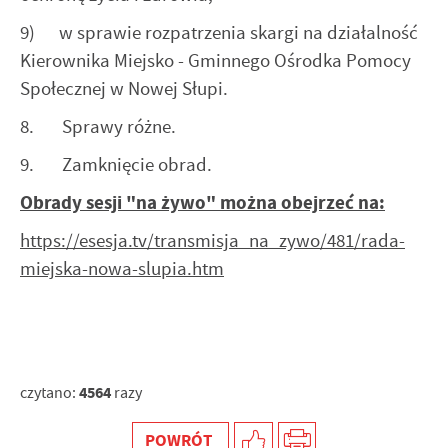
9) w sprawie rozpatrzenia skargi na działalność
Kierownika Miejsko - Gminnego Ośrodka Pomocy
Społecznej w Nowej Słupi.
8. Sprawy różne.
9. Zamknięcie obrad.
Obrady sesji "na żywo" można obejrzeć na:
https://esesja.tv/transmisja_na_zywo/481/rada-
miejska-nowa-slupia.htm
4564
czytano:
razy
POWRÓT