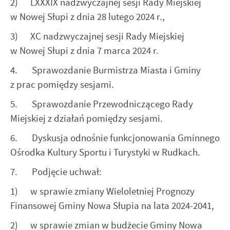
2) LXXXIX nadzwyczajnej sesji Rady Miejskiej
Twoich zwyczajów dotyczących przeglądanej witryny
internetowej. Treści promocyjne mogą pojawić się na
w Nowej Słupi z dnia 28 lutego 2024 r.,
stronach podmiotów trzecich lub firm będących naszymi
3) XC nadzwyczajnej sesji Rady Miejskiej
partnerami oraz innych dostawców usług. Firmy te działają
w charakterze pośredników prezentujących nasze treści w
w Nowej Słupi z dnia 7 marca 2024 r.
postaci wiadomości, ofert, komunikatów mediów
4. Sprawozdanie Burmistrza Miasta i Gminy
społecznościowych.
z prac pomiędzy sesjami.
5. Sprawozdanie Przewodniczącego Rady
Miejskiej z działań pomiędzy sesjami.
6. Dyskusja odnośnie funkcjonowania Gminnego
Ośrodka Kultury Sportu i Turystyki w Rudkach.
7. Podjęcie uchwał:
1) w sprawie zmiany Wieloletniej Prognozy
Finansowej Gminy Nowa Słupia na lata 2024-2041,
2) w sprawie zmian w budżecie Gminy Nowa