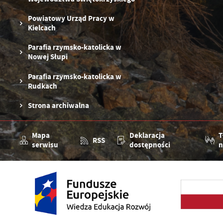
Powiatowy Urząd Pracy w
Kielcach
Parafia rzymsko-katolicka w
Nowej Słupi
Parafia rzymsko-katolicka w
Rudkach
Strona archiwalna
Mapa
Deklaracja
T
RSS
serwisu
dostępności
n