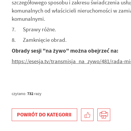
szczegółowego sposobu i zakresu świadczenia usł
N
in
komunalnych od właścicieli nieruchomości w zami
us
komunalnymi.
Pl
W
d
7. Sprawy różne.
wy
dz
8. Zamknięcie obrad.
F
Za
Te
Obrady sesji "na żywo" można obejrzeć na:
w
fu
https://esesja.tv/transmisja_na_zywo/481/rada-m
D
W
fu
pr
gw
A
732
czytano:
razy
An
po
Co
W
wy
POWRÓT
DO KATEGORII
o
s
R
Z