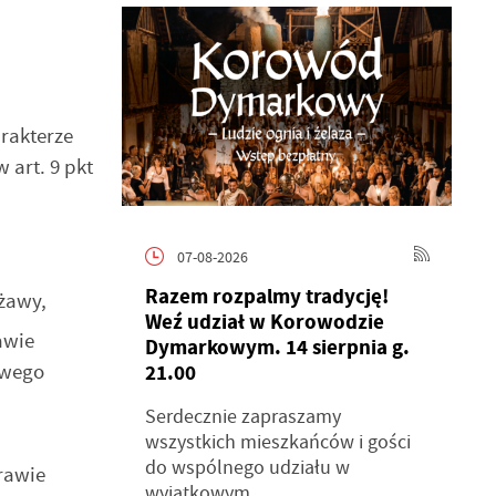
rakterze
art. 9 pkt
07-08-2026
Razem rozpalmy tradycję!
żawy,
Weź udział w Korowodzie
awie
Dymarkowym. 14 sierpnia g.
owego
21.00
Serdecznie zapraszamy
wszystkich mieszkańców i gości
do wspólnego udziału w
rawie
wyjątkowym...