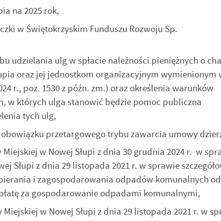
a na 2025 rok,
czki w Świętokrzyskim Funduszu Rozwoju Sp.
 udzielania ulg w spłacie należności pieniężnych o cha
ia oraz jej jednostkom organizacyjnym wymienionym w 
 2024 r., poz. 1530 z późn. zm.) oraz określenia warunków
, w których ulga stanowić będzie pomoc publiczna
enia tych ulg,
stawienia
 obowiązku przetargowego trybu zawarcia umowy dzier
iejskiej w Nowej Słupi z dnia 30 grudnia 2024 r. w spr
ej Słupi z dnia 29 listopada 2021 r. w sprawie szczegół
zanujemy Twoją prywatność. Możesz zmienić ustawienia cookies lub
aakceptować je wszystkie. W dowolnym momencie możesz dokonać zmiany
odbierania i zagospodarowania odpadów komunalnych od
woich ustawień.
 opłatę za gospodarowanie odpadami komunalnymi,
ejskiej w Nowej Słupi z dnia 29 listopada 2021 r. w sp
iezbędne