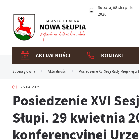
Przejdź do menu.
Przejdź do wyszukiwarki.
Przejdź do treści.
Przejdź do ustawień wielkości czcionki.
Włącz wersję kontrastową strony.
Sobota, 08 sierpnia
2026
AKTUALNOŚCI
KONTAKT
Strona główna
Aktualności
Posiedzenie XVI Sesji Rady Miejskiej w 
25-04-2025
Posiedzenie XVI Ses
Słupi. 29 kwietnia 20
konferencyjnej Urzę