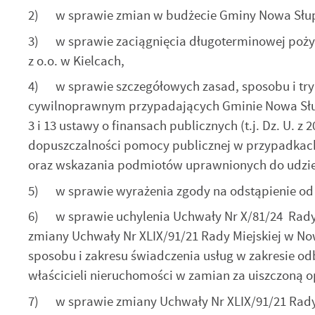
2) w sprawie zmian w budżecie Gminy Nowa Słupi
3) w sprawie zaciągnięcia długoterminowej poży
z o.o. w Kielcach,
4) w sprawie szczegółowych zasad, sposobu i trybu
cywilnoprawnym przypadających Gminie Nowa Słup
3 i 13 ustawy o finansach publicznych (t.j. Dz. U. z
dopuszczalności pomocy publicznej w przypadkach
oraz wskazania podmiotów uprawnionych do udziel
U
5) w sprawie wyrażenia zgody na odstąpienie od
6) w sprawie uchylenia Uchwały Nr X/81/24 Rady M
zmiany Uchwały Nr XLIX/91/21 Rady Miejskiej w Now
S
z
sposobu i zakresu świadczenia usług w zakresie 
s
właścicieli nieruchomości w zamian za uiszczoną
7) w sprawie zmiany Uchwały Nr XLIX/91/21 Rady Mi
N