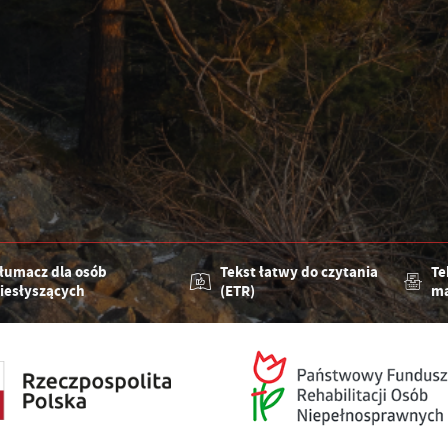
łumacz dla osób
Tekst łatwy do czytania
Te
iesłyszących
(ETR)
ma