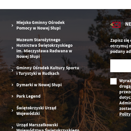
zg
D
fu
ak
P
W
p
Miejsko Gminny Ośrodek
N
pr
Pomocy w Nowej Słupi
st
d
Muzeum Starożytnego
Zapisz się
n
Hutnictwa Świętokrzyskiego
otrzymuj 
s
im. Mieczysława Radwana w
podany ad
Nowej Słupi
Gminny Ośrodek Kultury Sportu
i Turystyki w Rudkach
Wyraż
Dymarki w Nowej Słupi
drogą
przez
Park Legend
dotyc
Admin
Świętokrzyski Urząd
zosta
Wojewódzki
Polit
Urząd Marszałkowski
Województwa Świętokrzyskiego