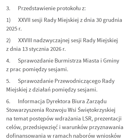
Twoich zwyczajów dotyczących przeglądanej witryny
3. Przedstawienie protokołu z:
internetowej. Treści promocyjne mogą pojawić się na
stronach podmiotów trzecich lub firm będących naszymi
1) XXVII sesji Rady Miejskiej z dnia 30 grudnia
partnerami oraz innych dostawców usług. Firmy te działają
2025 r.
w charakterze pośredników prezentujących nasze treści w
postaci wiadomości, ofert, komunikatów mediów
2) XXVIII nadzwyczajnej sesji Rady Miejskiej
społecznościowych.
z dnia 13 stycznia 2026 r.
4. Sprawozdanie Burmistrza Miasta i Gminy
z prac pomiędzy sesjami.
5. Sprawozdanie Przewodniczącego Rady
Miejskiej z działań pomiędzy sesjami.
6. Informacja Dyrektora Biura Zarządu
Stowarzyszenia Rozwoju Wsi Świętokrzyskiej
na temat postępów wdrażania LSR, prezentacji
celów, przedsięwzięć i warunków przyznawania
dofinansowania w ramach naborów wniosków