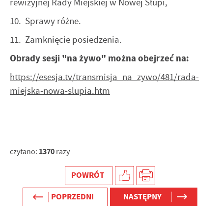
rewizyjnej Rady Miejskiej w Nowej Słupi,
10. Sprawy różne.
11. Zamknięcie posiedzenia.
Obrady sesji "na żywo" można obejrzeć na:
https://esesja.tv/transmisja_na_zywo/481/rada-
miejska-nowa-slupia.htm
1370
czytano:
razy
POWRÓT
POPRZEDNI
NASTĘPNY