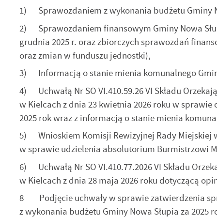
1) Sprawozdaniem z wykonania budżetu Gminy Now
2) Sprawozdaniem finansowym Gminy Nowa Słupia 
grudnia 2025 r. oraz zbiorczych sprawozdań finans
oraz zmian w funduszu jednostki),
3) Informacją o stanie mienia komunalnego Gminy
4) Uchwałą Nr SO VI.410.59.26 VI Składu Orzekaj
w Kielcach z dnia 23 kwietnia 2026 roku w sprawi
2025 rok wraz z informacją o stanie mienia komuna
5) Wnioskiem Komisji Rewizyjnej Rady Miejskiej w
w sprawie udzielenia absolutorium Burmistrzowi Mi
6) Uchwałą Nr SO VI.410.77.2026 VI Składu Orzek
w Kielcach z dnia 28 maja 2026 roku dotyczącą opin
U
8 Podjęcie uchwały w sprawie zatwierdzenia s
z wykonania budżetu Gminy Nowa Słupia za 2025 r