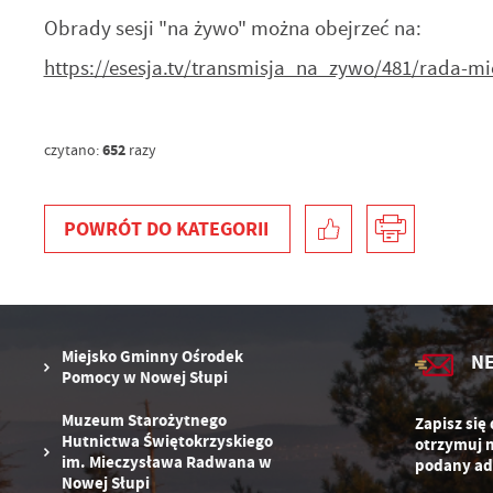
po
Obrady sesji "na żywo" można obejrzeć na:
Co
W
wy
https://esesja.tv/transmisja_na_zywo/481/rada-m
o
s
R
Z
zg
652
czytano:
razy
D
fu
ak
P
W
p
POWRÓT
DO KATEGORII
pr
st
d
n
s
Miejsko Gminny Ośrodek
N
Pomocy w Nowej Słupi
Muzeum Starożytnego
Zapisz się
Hutnictwa Świętokrzyskiego
otrzymuj 
im. Mieczysława Radwana w
podany ad
Nowej Słupi