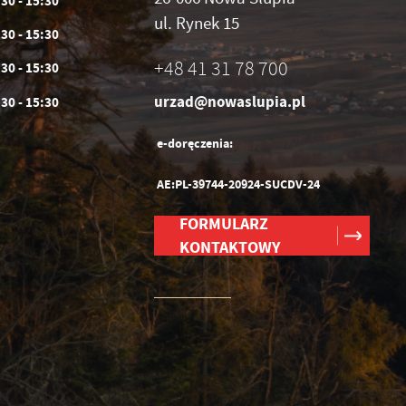
:30 - 15:30
ul. Rynek 15
:30 - 15:30
+48 41 31 78 700
:30 - 15:30
urzad@nowaslupia.pl
:30 - 15:30
e-doręczenia:
AE:PL-39744-20924-SUCDV-24
FORMULARZ
KONTAKTOWY