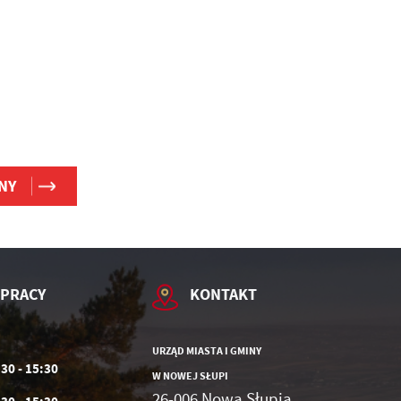
NY
 PRACY
KONTAKT
URZĄD MIASTA I GMINY
:30 - 15:30
W NOWEJ SŁUPI
26-006 Nowa Słupia