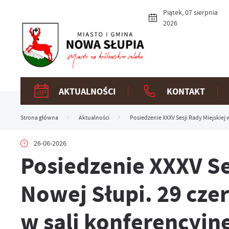
Przejdź do menu.
Przejdź do wyszukiwarki.
Przejdź do treści.
Przejdź do ustawień wielkości czcionki.
Włącz wersję kontrastową strony.
Piątek, 07 sierpnia
2026
AKTUALNOŚCI
KONTAKT
Strona główna
Aktualności
Posiedzenie XXXV Sesji Rady Miejskiej 
26-06-2026
Posiedzenie XXXV Se
Nowej Słupi. 29 czer
w sali konferencyjn