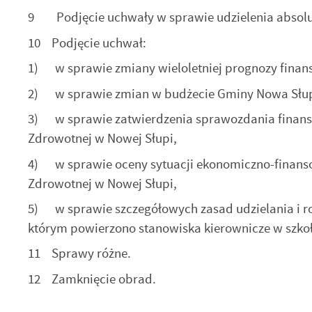
S
9 Podjęcie uchwały w sprawie udzielenia absolut
z
s
10 Podjęcie uchwał:
1) w sprawie zmiany wieloletniej prognozy finans
N
2) w sprawie zmian w budżecie Gminy Nowa Słupi
N
in
3) w sprawie zatwierdzenia sprawozdania finan
us
Pl
Zdrowotnej w Nowej Słupi,
W
d
wy
4) w sprawie oceny sytuacji ekonomiczno-finans
dz
Zdrowotnej w Nowej Słupi,
F
Za
Te
5) w sprawie szczegółowych zasad udzielania i r
w
którym powierzono stanowiska kierownicze w szk
fu
D
W
11 Sprawy różne.
fu
pr
12 Zamknięcie obrad.
gw
A
An