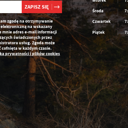
Wtorek
7
Środa
7
am zgodę na otrzymywanie
Czwartek
7
 elektroniczną na wskazany
e mnie adres e-mail informacji
Piątek
7
zących świadczonych przez
istratora usług. Zgoda może
ć cofnięta w każdym czasie.
yka prywatności i plików cookies