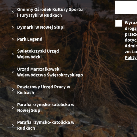
Gminny Ośrodek Kultury Sportu
i Turystyki w Rudkach
Wyraż
Dymarki w Nowej Słupi
drogą
przez
Park Legend
dotyc
Admin
Świętokrzyski Urząd
zosta
Wojewódzki
Polit
Urząd Marszałkowski
Województwa Świętokrzyskiego
Powiatowy Urząd Pracy w
Kielcach
Parafia rzymsko-katolicka w
Nowej Słupi
Parafia rzymsko-katolicka w
Rudkach