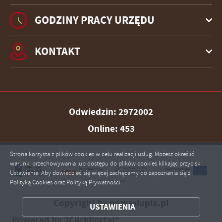
GODZINY PRACY URZĘDU
KONTAKT
Odwiedzin: 2972002
Online: 453
Strona korzysta z plików cookies w celu realizacji usług. Możesz określić
warunki przechowywania lub dostępu do plików cookies klikając przycisk
Ustawienia. Aby dowiedzieć się więcej zachęcamy do zapoznania się z
ZAPISZ WYBRANE
Polityką Cookies oraz Polityką Prywatności.
Copyright by nowaslupia.pl
USTAWIENIA
ZEZWÓL NA WSZYSTKIE
Powered by
2ClickPortal®