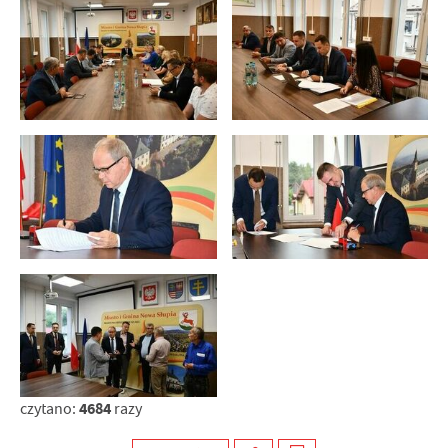
4684
czytano:
razy