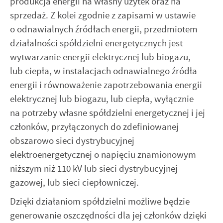
produkcja energii na własny użytek oraz na
Twoich zwyczajów dotyczących przeglądanej witryny
internetowej. Treści promocyjne mogą pojawić się na
sprzedaż. Z kolei zgodnie z zapisami w ustawie
stronach podmiotów trzecich lub firm będących naszymi
o odnawialnych źródłach energii, przedmiotem
partnerami oraz innych dostawców usług. Firmy te działają
działalności spółdzielni energetycznych jest
w charakterze pośredników prezentujących nasze treści w
postaci wiadomości, ofert, komunikatów mediów
wytwarzanie energii elektrycznej lub biogazu,
społecznościowych.
lub ciepła, w instalacjach odnawialnego źródła
energii i równoważenie zapotrzebowania energii
elektrycznej lub biogazu, lub ciepła, wyłącznie
na potrzeby własne spółdzielni energetycznej i jej
członków, przyłączonych do zdefiniowanej
obszarowo sieci dystrybucyjnej
elektroenergetycznej o napięciu znamionowym
niższym niż 110 kV lub sieci dystrybucyjnej
gazowej, lub sieci ciepłowniczej.
Dzięki działaniom spółdzielni możliwe będzie
generowanie oszczędności dla jej członków dzięki