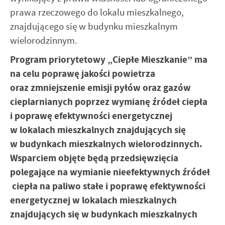
Twoich zwyczajów dotyczących przeglądanej witryny
prawa rzeczowego do lokalu mieszkalnego,
internetowej. Treści promocyjne mogą pojawić się na
stronach podmiotów trzecich lub firm będących naszymi
znajdującego się w budynku mieszkalnym
partnerami oraz innych dostawców usług. Firmy te działają
wielorodzinnym.
w charakterze pośredników prezentujących nasze treści w
postaci wiadomości, ofert, komunikatów mediów
Program priorytetowy „Ciepłe Mieszkanie” ma
społecznościowych.
na celu poprawę jakości powietrza
oraz zmniejszenie emisji pyłów oraz gazów
cieplarnianych poprzez wymianę źródeł ciepła
i poprawę efektywności energetycznej
w lokalach mieszkalnych znajdujących się
w budynkach mieszkalnych wielorodzinnych.
Wsparciem objęte będą przedsięwzięcia
polegające na wymianie nieefektywnych źródeł
ciepła na paliwo stałe i poprawę efektywności
energetycznej w lokalach mieszkalnych
znajdujących się w budynkach mieszkalnych