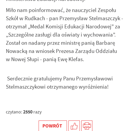
internetowej. Treści promocyjne mogą pojawić się na
Miło nam poinformować, że nauczyciel Zespołu
stronach podmiotów trzecich lub firm będących naszymi
partnerami oraz innych dostawców usług. Firmy te działają
Szkół w Rudkach - pan Przemysław Stelmaszczyk -
w charakterze pośredników prezentujących nasze treści w
otrzymał „Medal Komisji Edukacji Narodowej” za
postaci wiadomości, ofert, komunikatów mediów
„Szczególne zasługi dla oświaty i wychowania”.
społecznościowych.
Został on nadany przez ministrę panią Barbarę
Nowacką na wniosek Prezesa Zarządu Oddziału
w Nowej Słupi - panią Ewę Klefas.
Serdecznie gratulujemy Panu Przemysławowi
Stelmaszczykowi otrzymanego wyróżnienia!
2550
czytano:
razy
POWRÓT