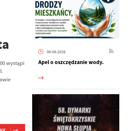
ta
06-08-2026
Apel o oszczędzanie wody.
.00 wystąpi
l.
tawie
NY