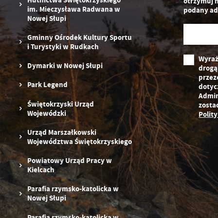
otrzymuj 
pr
im. Mieczysława Radwana w
podany ad
st
Nowej Słupi
d
n
Gminny Ośrodek Kultury Sportu
s
i Turystyki w Rudkach
Wyraż
Dymarki w Nowej Słupi
drogą
przez
Park Legend
dotyc
Admin
Świętokrzyski Urząd
zosta
Wojewódzki
Polit
Urząd Marszałkowski
Województwa Świętokrzyskiego
Powiatowy Urząd Pracy w
Kielcach
Parafia rzymsko-katolicka w
Nowej Słupi
Parafia rzymsko-katolicka w