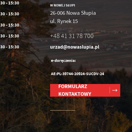
:30 - 15:30
W NOWEJ SŁUPI
26-006 Nowa Słupia
:30 - 15:30
ul. Rynek 15
:30 - 15:30
+48 41 31 78 700
:30 - 15:30
urzad@nowaslupia.pl
:30 - 15:30
e-doręczenia:
AE:PL-39744-20924-SUCDV-24
FORMULARZ
KONTAKTOWY