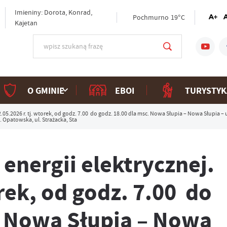
Imieniny: Dorota, Konrad,
Pochmurno
19°C
Kajetan
O GMINIE
EBOI
TURYSTYK
.05.2026 r. tj. wtorek, od godz. 7.00 do godz. 18.00 dla msc. Nowa Słupia – Nowa Słupia – u
. Opatowska, ul. Strażacka, Sta
energii elektrycznej.
orek, od godz. 7.00 do
. Nowa Słupia – Nowa