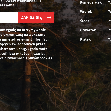
najnowsze wiadomości na
Poniedziałek
7
zeglądanej witryny internetowej. Treści promocyjne mogą pojawić się na
res e-mail
ronach podmiotów trzecich lub firm będących naszymi partnerami oraz innych
Wtorek
7
ostawców usług. Firmy te działają w charakterze pośredników prezentujących
asze treści w postaci wiadomości, ofert, komunikatów mediów
połecznościowych.
Środa
7
am zgodę na otrzymywanie
Czwartek
7
 elektroniczną na wskazany
e mnie adres e-mail informacji
Piątek
7
zących świadczonych przez
istratora usług. Zgoda może
ć cofnięta w każdym czasie.
yka prywatności i plików cookies