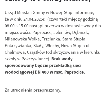
najciekawsze informacje i aktualności na stronach naszych
formie zanonimizowanej. Wyrażenie zgody na analityczne
partnerów.
pliki cookies gwarantuje dostępność wszystkich
Urząd Miasta i Gminy w Nowej Słupi informuje,
funkcjonalności.
Promocyjne pliki cookies służą do prezentowania Ci naszych
że w dniu 24.04.2025r. (czwartek) między godziną
Więcej
komunikatów na podstawie analizy Twoich upodobań oraz
08.00 a 15.00 nastąpi przerwa w dostawie wody dla
Twoich zwyczajów dotyczących przeglądanej witryny
miejscowości: Paprocice, Jeleniów, Dębniak,
internetowej. Treści promocyjne mogą pojawić się na
Milanowska Wólka, Trzcianka, Stara Słupia,
stronach podmiotów trzecich lub firm będących naszymi
partnerami oraz innych dostawców usług. Firmy te działają
Pokrzywianka, Skały, Włochy, Nowa Słupia ul.
w charakterze pośredników prezentujących nasze treści w
Chełmowa, Cząstków (od skrzyżowania w kierunku
postaci wiadomości, ofert, komunikatów mediów
szkoły w Pokrzywiance).
Brak wody
społecznościowych.
spowodowany będzie przekładką sieci
wodociągowej DN 400 w msc. Paprocice.
Za utrudnienia przepraszamy.