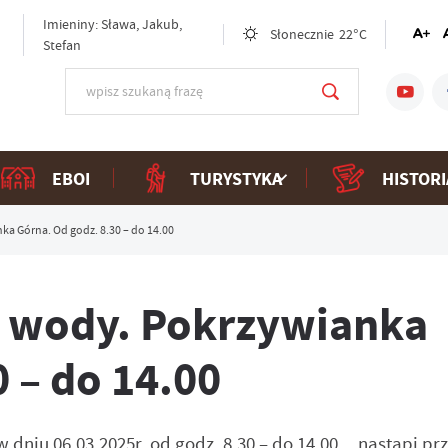
Imieniny: Sława, Jakub,
Słonecznie
22°C
Stefan
EBOI
TURYSTYKA
HISTORI
a Górna. Od godz. 8.30 – do 14.00
 wody. Pokrzywianka
0 – do 14.00
w dniu 06.03.2025r. od godz. 8.30 – do 14.00 nastąpi pr