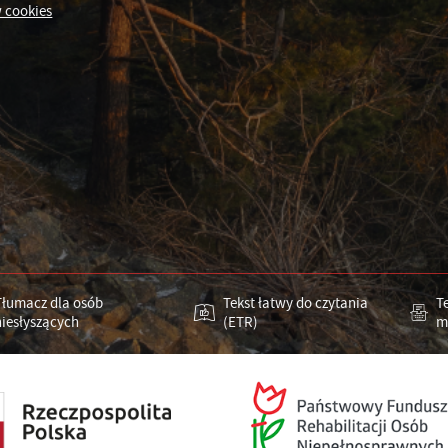
 cookies
Tłumacz dla osób
Tekst łatwy do czytania
T
niesłyszących
(ETR)
m