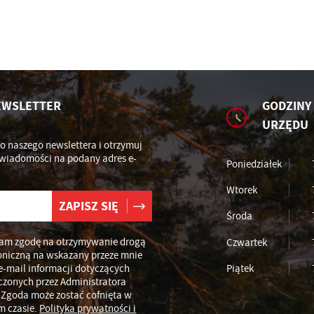
omocyjne pliki cookies służą do prezentowania Ci naszych komunikatów na podstaw
ęcej
alizy Twoich upodobań oraz Twoich zwyczajów dotyczących przeglądanej witryny
ternetowej. Treści promocyjne mogą pojawić się na stronach podmiotów trzecich lub
rm będących naszymi partnerami oraz innych dostawców usług. Firmy te działają w
arakterze pośredników prezentujących nasze treści w postaci wiadomości, ofert,
omunikatów mediów społecznościowych.
EWSLETTER
GODZINY
URZĘDU
do naszego newslettera i otrzymuj
wiadomości na podany adres e-
Poniedziałek
Wtorek
Środa
am zgodę na otrzymywanie drogą
Czwartek
oniczną na wskazany przeze mnie
e-mail informacji dotyczących
Piątek
czonych przez Administratora
 Zgoda może zostać cofnięta w
m czasie.
Polityka prywatności i