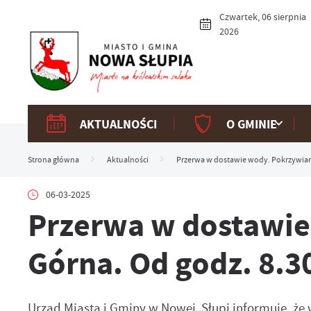
Przejdź do menu.
Przejdź do wyszukiwarki.
Przejdź do treści.
Przejdź do ustawień wielkości czcionki.
Włącz wersję kontrastową strony.
Czwartek, 06 sierpnia
2026
AKTUALNOŚCI
O GMINIE
Strona główna
Aktualności
Przerwa w dostawie wody. Pokrzywiank
06-03-2025
Przerwa w dostawie
Górna. Od godz. 8.3
Urząd Miasta i Gminy w Nowej Słupi informuje, że 