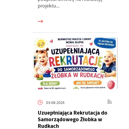
projektu...
ń.
h
je
b.
03-08-2026
ch
e
Uzuepłniająca Rekrutacja do
ć
Samorządowego Żłobka w
Rudkach