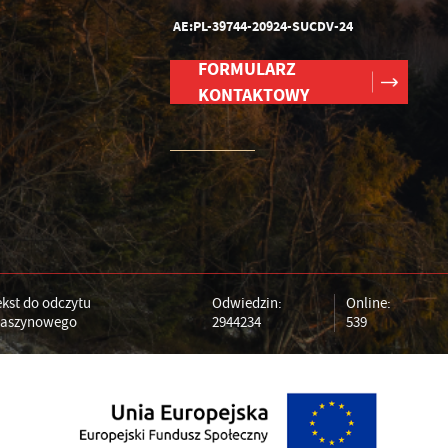
AE:PL-39744-20924-SUCDV-24
FORMULARZ
KONTAKTOWY
ekst do odczytu
Odwiedzin:
Online:
aszynowego
2944234
539