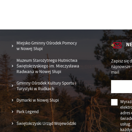
Pr
Wi
an
in
fi
ch
k
Miejsko Gminny Ośrodek Pomocy
N
w Nowej Słupi
Muzeum Starożytnego Hutnictwa
Zapisz się 
Świętokrzyskiego im. Mieczysława
najnowsze 
Radwana w Nowej Słupi
mail
Gminny Ośrodek Kultury Sportu i
Turystyki w Rudkach
Dymarki w Nowej Słupi
Wyraż
elektr
Park Legend
adres 
świad
Świętokrzyski Urząd Wojewódzki
usług.
każdy