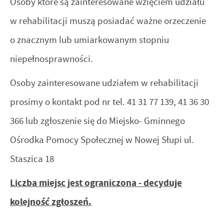
Osoby które są zainteresowane wzięciem udziału
Reklamowe
www. Dane pozwalają nam na ocenę naszych serwisów
w rehabilitacji muszą posiadać ważne orzeczenie
internetowych pod względem ich popularności wśród
Dzięki reklamowym plikom cookies prezentujemy Ci
o znacznym lub umiarkowanym stopniu
użytkowników. Zgromadzone informacje są przetwarzane w
najciekawsze informacje i aktualności na stronach naszych
formie zanonimizowanej. Wyrażenie zgody na analityczne
partnerów.
niepełnosprawności.
pliki cookies gwarantuje dostępność wszystkich
Promocyjne pliki cookies służą do prezentowania Ci naszych
Więcej
Osoby zainteresowane udziałem w rehabilitacji
funkcjonalności.
komunikatów na podstawie analizy Twoich upodobań oraz
prosimy o kontakt pod nr tel. 41 31 77 139, 41 36 30
Twoich zwyczajów dotyczących przeglądanej witryny
internetowej. Treści promocyjne mogą pojawić się na
366 lub zgłoszenie się do Miejsko- Gminnego
stronach podmiotów trzecich lub firm będących naszymi
Ośrodka Pomocy Społecznej w Nowej Słupi ul.
partnerami oraz innych dostawców usług. Firmy te działają
Staszica 18
w charakterze pośredników prezentujących nasze treści w
postaci wiadomości, ofert, komunikatów mediów
Liczba miejsc jest ograniczona - decyduje
społecznościowych.
kolejność zgłoszeń.