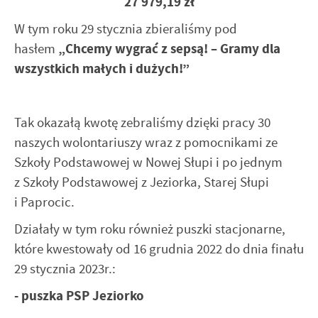
27 979,19 zł
funkcjonalności.
Promocyjne pliki cookies służą do prezentowania Ci naszych
Więcej
komunikatów na podstawie analizy Twoich upodobań oraz
W tym roku 29 stycznia zbieraliśmy pod
Twoich zwyczajów dotyczących przeglądanej witryny
internetowej. Treści promocyjne mogą pojawić się na
hasłem
„Chcemy wygrać z sepsą! – Gramy dla
stronach podmiotów trzecich lub firm będących naszymi
wszystkich małych i dużych!”
partnerami oraz innych dostawców usług. Firmy te działają
w charakterze pośredników prezentujących nasze treści w
postaci wiadomości, ofert, komunikatów mediów
Tak okazałą kwotę zebraliśmy dzięki pracy 30
społecznościowych.
naszych wolontariuszy wraz z pomocnikami ze
Szkoły Podstawowej w Nowej Słupi i po jednym
z Szkoły Podstawowej z Jeziorka, Starej Słupi
i Paprocic.
Działały w tym roku również puszki stacjonarne,
które kwestowały od 16 grudnia 2022 do dnia finału
29 stycznia 2023r.:
- puszka PSP Jeziorko