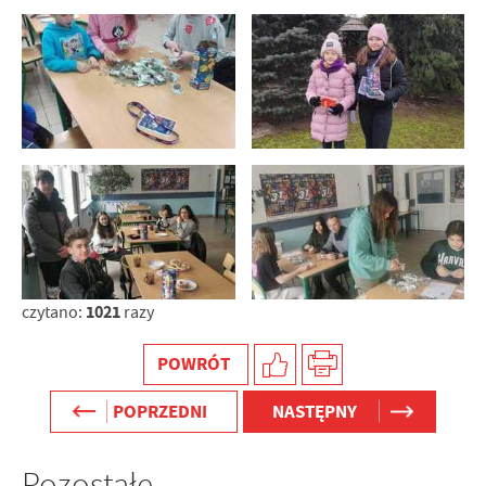
1021
czytano:
razy
POWRÓT
POPRZEDNI
NASTĘPNY
Pozostałe