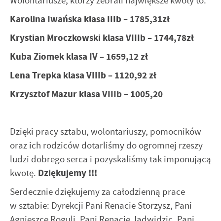
Wolontariusze, którzy zebrali największe kwoty to:
Karolina Iwańska klasa IIIb – 1785,31zł
Krystian Mroczkowski klasa VIIIb – 1744,78zł
Kuba Ziomek klasa IV – 1659,12 zł
Lena Trepka klasa VIIIb – 1120,92 zł
Krzysztof Mazur klasa VIIIb – 1005,20
Dzięki pracy sztabu, wolontariuszy, pomocników
oraz ich rodziców dotarliśmy do ogromnej rzeszy
ludzi dobrego serca i pozyskaliśmy tak imponującą
kwotę.
Dziękujemy !!!
Serdecznie dziękujemy za całodzienną prace
w sztabie: Dyrekcji Pani Renacie Storzysz, Pani
Agnieszce Roguli, Pani Renacie Jadwidzic, Pani