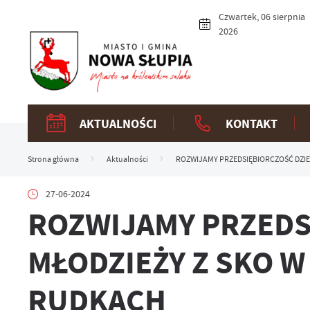
Przejdź do menu.
Przejdź do wyszukiwarki.
Przejdź do treści.
Przejdź do ustawień wielkości czcionki.
Włącz wersję kontrastową strony.
Czwartek, 06 sierpnia
2026
AKTUALNOŚCI
KONTAKT
Strona główna
Aktualności
ROZWIJAMY PRZEDSIĘBIORCZOŚĆ DZIEC
27-06-2024
ROZWIJAMY PRZEDSI
MŁODZIEŻY Z SKO W
RUDKACH