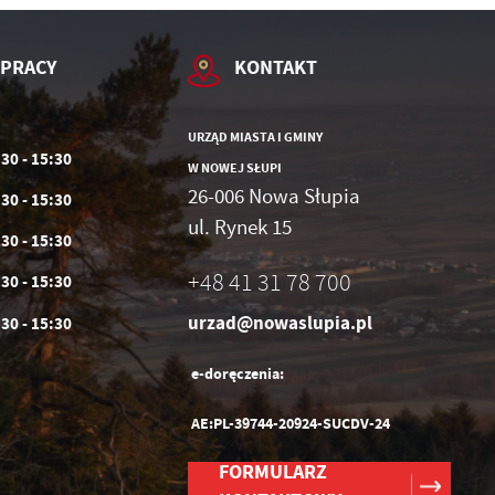
 PRACY
KONTAKT
URZĄD MIASTA I GMINY
:30 - 15:30
W NOWEJ SŁUPI
26-006 Nowa Słupia
:30 - 15:30
ul. Rynek 15
:30 - 15:30
+48 41 31 78 700
:30 - 15:30
urzad@nowaslupia.pl
:30 - 15:30
e-doręczenia:
AE:PL-39744-20924-SUCDV-24
FORMULARZ