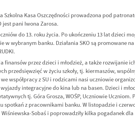
ła Szkolna Kasa Oszczędności prowadzona pod patrona
jest pani Iwona Zarosa.
zniów do 13. roku życia. Po ukończeniu 13 lat dzieci m
ie w wybranym banku. Działania SKO są promowane na 
 RUDKI.
finansów przez dzieci i młodzież, a także rozwijanie ic
ch przedsięwzięć w życiu szkoły, tj. kiermaszów, wspól
 we współpracy z SU i rodzicami nasi uczniowie organiz
wyjazdy integracyjne do kina lub na basen. Dzieci i mło
arytatywnych tj. Góra Grosza, WOŚP, Uczniowie Uczniom. 
ku spotkań z pracownikami banku. W listopadzie i czerw
 Wiśniewska-Sobaś i poprowadziły kilka pogadanek dla 