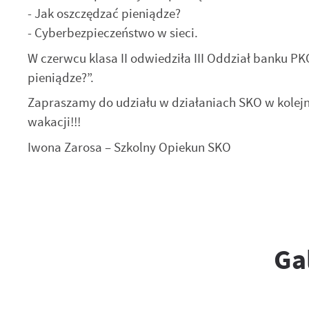
- Jak oszczędzać pieniądze?
- Cyberbezpieczeństwo w sieci.
W czerwcu klasa II odwiedziła III Oddział banku PKO
pieniądze?”.
Zapraszamy do udziału w działaniach SKO w kolej
wakacji!!!
Iwona Zarosa – Szkolny Opiekun SKO
U
S
z
s
Ga
N
N