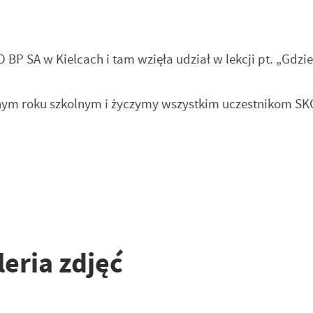
 BP SA w Kielcach i tam wzięła udział w lekcji pt. „Gdzi
nym roku szkolnym i życzymy wszystkim uczestnikom S
stawienia
zanujemy Twoją prywatność. Możesz zmienić ustawienia cookies lub
aakceptować je wszystkie. W dowolnym momencie możesz dokonać zmiany
woich ustawień.
leria zdjęć
iezbędne
iezbędne pliki cookies służą do prawidłowego funkcjonowania strony