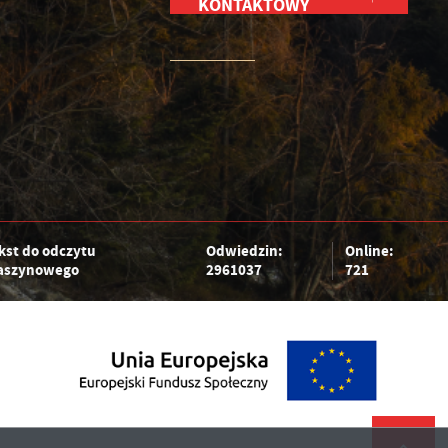
KONTAKTOWY
kst do odczytu
Odwiedzin:
Online:
szynowego
2961037
721