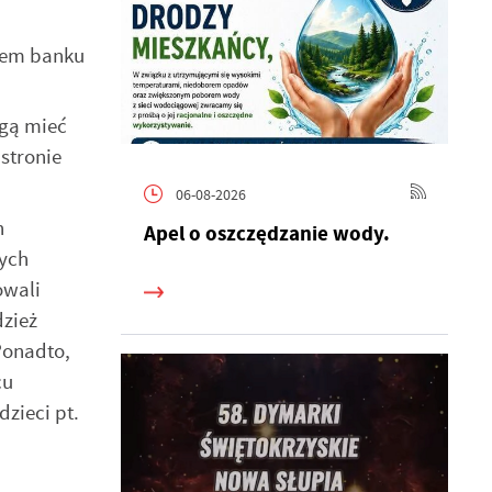
tem banku
ogą mieć
stronie
06-08-2026
h
Apel o oszczędzanie wody.
nych
owali
dzież
Ponadto,
cu
dzieci pt.