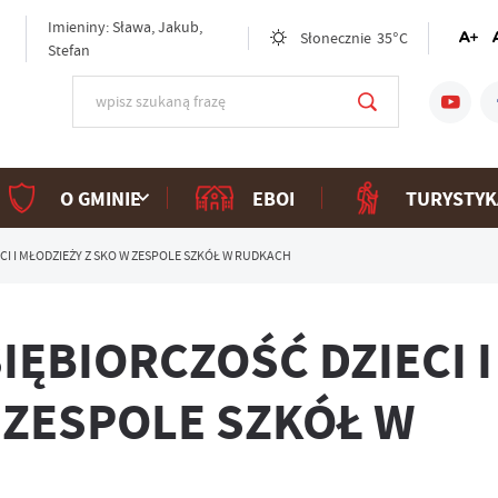
Imieniny: Sława, Jakub,
Słonecznie
35°C
Stefan
O GMINIE
EBOI
TURYSTYK
I I MŁODZIEŻY Z SKO W ZESPOLE SZKÓŁ W RUDKACH
ĘBIORCZOŚĆ DZIECI I
 ZESPOLE SZKÓŁ W