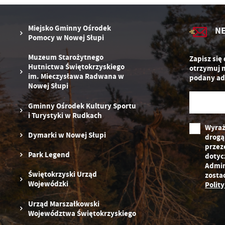
D
fu
ak
P
W
Miejsko Gminny Ośrodek
N
p
Pomocy w Nowej Słupi
pr
st
Muzeum Starożytnego
d
Zapisz się
n
Hutnictwa Świętokrzyskiego
otrzymuj 
s
im. Mieczysława Radwana w
podany ad
Nowej Słupi
Gminny Ośrodek Kultury Sportu
i Turystyki w Rudkach
Wyraż
Dymarki w Nowej Słupi
drogą
przez
Park Legend
dotyc
Admin
Świętokrzyski Urząd
zosta
Wojewódzki
Polit
Urząd Marszałkowski
Województwa Świętokrzyskiego