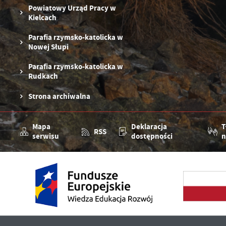
Powiatowy Urząd Pracy w
Kielcach
Parafia rzymsko-katolicka w
Nowej Słupi
Parafia rzymsko-katolicka w
Rudkach
Strona archiwalna
Mapa
Deklaracja
T
RSS
serwisu
dostępności
n