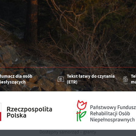
łumacz dla osób
Tekst łatwy do czytania
Te
iesłyszących
(ETR)
ma