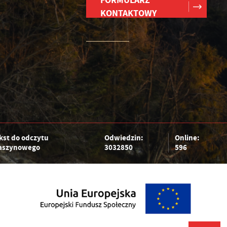
FORMULARZ
KONTAKTOWY
kst do odczytu
Odwiedzin:
Online:
szynowego
3032850
596