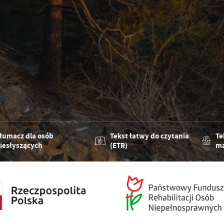
łumacz dla osób
Tekst łatwy do czytania
Te
iesłyszących
(ETR)
ma