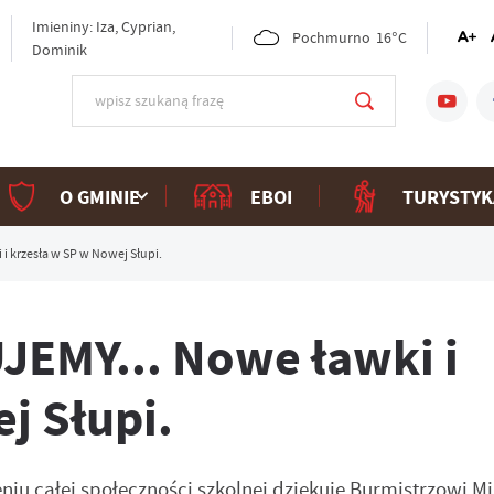
Imieniny: Iza, Cyprian,
Pochmurno
16°C
Dominik
O GMINIE
EBOI
TURYSTYK
 krzesła w SP w Nowej Słupi.
EMY... Nowe ławki i
j Słupi.
iu całej społeczności szkolnej dziękuje Burmistrzowi Mi