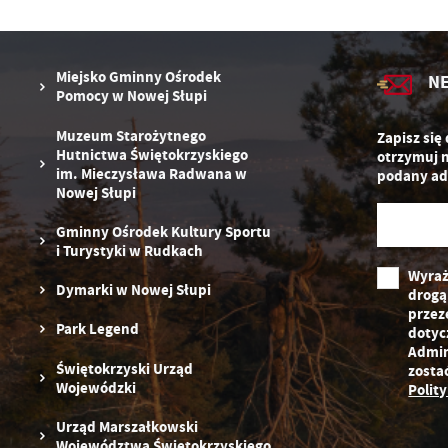
zg
D
fu
ak
P
W
p
Miejsko Gminny Ośrodek
N
pr
Pomocy w Nowej Słupi
st
d
Muzeum Starożytnego
Zapisz się
n
Hutnictwa Świętokrzyskiego
otrzymuj 
s
im. Mieczysława Radwana w
podany ad
Nowej Słupi
Gminny Ośrodek Kultury Sportu
i Turystyki w Rudkach
Wyraż
Dymarki w Nowej Słupi
drogą
przez
Park Legend
dotyc
Admin
Świętokrzyski Urząd
zosta
Wojewódzki
Polit
Urząd Marszałkowski
Województwa Świętokrzyskiego