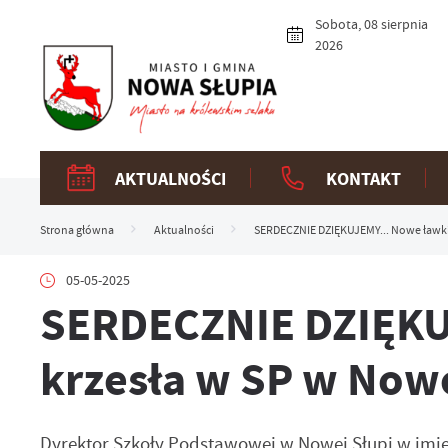
Przejdź do menu.
Przejdź do wyszukiwarki.
Przejdź do treści.
Przejdź do ustawień wielkości czcionki.
Włącz wersję kontrastową strony.
Sobota, 08 sierpnia
2026
AKTUALNOŚCI
KONTAKT
Strona główna
Aktualności
SERDECZNIE DZIĘKUJEMY... Nowe ławki i
05-05-2025
SERDECZNIE DZIĘKUJ
krzesła w SP w Nowe
Dyrektor Szkoły Podstawowej w Nowej Słupi w imien