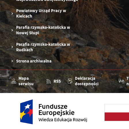
Powiatowy Urząd Pracy w
Kielcach
Parafia rzymsko-katolicka w
Nowej Słupi
Parafia rzymsko-katolicka w
Rudkach
Strona archiwalna
Mapa
Deklaracja
T
RSS
serwisu
dostępności
n