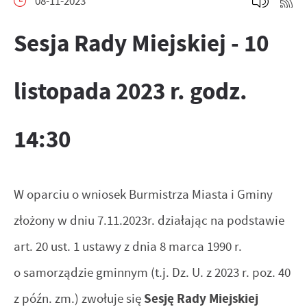
08-11-2023
preferencji prywatności, logowania czy wypełniania
Funkcjonalne i personalizacyjne
Sesja Rady Miejskiej - 10
formularzy. Dzięki plikom cookies strona, z której
korzystasz, może działać bez zakłóceń.
Tego typu pliki cookies umożliwiają stronie internetowej
zapamiętanie wprowadzonych przez Ciebie ustawień oraz
listopada 2023 r. godz.
Zapoznaj się z
POLITYKĄ PRYWATNOŚCI I PLIKÓW COOKIES
.
personalizację określonych funkcjonalności czy
prezentowanych treści.
14:30
Dzięki tym plikom cookies możemy zapewnić Ci większy
Więcej
komfort korzystania z funkcjonalności naszej strony
poprzez dopasowanie jej do Twoich indywidualnych
W oparciu o wniosek Burmistrza Miasta i Gminy
Analityczne
preferencji. Wyrażenie zgody na funkcjonalne i
złożony w dniu 7.11.2023r. działając na podstawie
personalizacyjne pliki cookies gwarantuje dostępność
Analityczne pliki cookies pomagają nam rozwijać się i
większej ilości funkcji na stronie.
dostosowywać do Twoich potrzeb.
art. 20 ust. 1 ustawy z dnia 8 marca 1990 r.
Cookies analityczne pozwalają na uzyskanie informacji w
o samorządzie gminnym (t.j. Dz. U. z 2023 r. poz. 40
Więcej
zakresie wykorzystywania witryny internetowej, miejsca
z późn. zm.) zwołuje się
Sesję Rady Miejskiej
oraz częstotliwości, z jaką odwiedzane są nasze serwisy