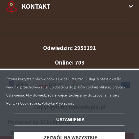
KONTAKT
Odwiedzin: 2959191
Online: 703
Strona korzysta z plików cookies w celu realizacji usług. Możesz określić
warunki przechowywania lub dostępu do plików cookies klikając przycisk
Ustawienia. Aby dowiedzieć się więcej zachęcamy do zapoznania się z
Polityką Cookies oraz Polityką Prywatności.
ZAPISZ WYBRANE
Copyright by nowaslupia.pl
USTAWIENIA
Powered by
2ClickPortal®
ZEZWÓL NA WSZYSTKIE
- Portale nowej generacji
ZEZWÓL NA WSZYSTKIE