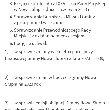
najciekawsze informacje i aktualności na stronach naszych
formie zanonimizowanej. Wyrażenie zgody na analityczne
Przyjęcie protokołu z LXXVI sesji Rady Miejskiej
partnerów.
pliki cookies gwarantuje dostępność wszystkich
w Nowej Słupi z dnia 21 czerwca 2023 r.
funkcjonalności.
Sprawozdanie Burmistrza Miasta i Gminy
Promocyjne pliki cookies służą do prezentowania Ci naszych
Więcej
z prac pomiędzy sesjami.
komunikatów na podstawie analizy Twoich upodobań oraz
Sprawozdanie Przewodniczącego Rady
Twoich zwyczajów dotyczących przeglądanej witryny
internetowej. Treści promocyjne mogą pojawić się na
Miejskiej z działań pomiędzy sesjami.
stronach podmiotów trzecich lub firm będących naszymi
Podjęcie uchwał:
partnerami oraz innych dostawców usług. Firmy te działają
1) w sprawie zmiany wieloletniej prognozy
w charakterze pośredników prezentujących nasze treści w
postaci wiadomości, ofert, komunikatów mediów
finansowej Gminy Nowa Słupia na lata 2023 – 2039,
społecznościowych.
2) w sprawie zmian w budżecie gminy Nowa
Słupia na 2023 rok,
3) w sprawie emisji obligacji Gminy Nowa Słupia
oraz określenia zasad ich zbywania, nabywania