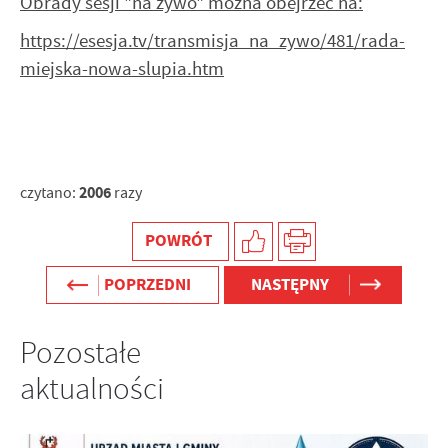
Obrady sesji "na żywo" można obejrzeć na:
https://esesja.tv/transmisja_na_zywo/481/rada-
miejska-nowa-slupia.htm
2006
czytano:
razy
POWRÓT
POPRZEDNI
NASTĘPNY
Pozostałe
aktualności