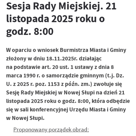
zapamiętanie wprowadzonych przez Ciebie ustawień oraz
Sesja Rady Miejskiej. 21
Zapoznaj się z
POLITYKĄ PRYWATNOŚCI I PLIKÓW COOKIES
.
personalizację określonych funkcjonalności czy
listopada 2025 roku o
prezentowanych treści.
Dzięki tym plikom cookies możemy zapewnić Ci większy
Więcej
godz. 8:00
komfort korzystania z funkcjonalności naszej strony
poprzez dopasowanie jej do Twoich indywidualnych
preferencji. Wyrażenie zgody na funkcjonalne i
Analityczne
personalizacyjne pliki cookies gwarantuje dostępność
W oparciu o wniosek Burmistrza Miasta i Gminy
Analityczne pliki cookies pomagają nam rozwijać się i
większej ilości funkcji na stronie.
złożony w dniu 18.11.2025r. działając
dostosowywać do Twoich potrzeb.
na podstawie art. 20 ust. 1 ustawy z dnia 8
Cookies analityczne pozwalają na uzyskanie informacji w
Więcej
marca 1990 r. o samorządzie gminnym (t.j. Dz.
zakresie wykorzystywania witryny internetowej, miejsca
oraz częstotliwości, z jaką odwiedzane są nasze serwisy
U. z 2025 r. poz. 1153 z późn. zm.) zwołuje się
www. Dane pozwalają nam na ocenę naszych serwisów
Reklamowe
Sesję Rady Miejskiej w Nowej Słupi na dzień 21
internetowych pod względem ich popularności wśród
Dzięki reklamowym plikom cookies prezentujemy Ci
listopada 2025 roku o godz. 8:00, która odbędzie
użytkowników. Zgromadzone informacje są przetwarzane w
najciekawsze informacje i aktualności na stronach naszych
formie zanonimizowanej. Wyrażenie zgody na analityczne
się w sali konferencyjnej Urzędu Miasta i Gminy
partnerów.
pliki cookies gwarantuje dostępność wszystkich
w Nowej Słupi.
funkcjonalności.
Promocyjne pliki cookies służą do prezentowania Ci naszych
Więcej
komunikatów na podstawie analizy Twoich upodobań oraz
Proponowany porządek obrad:
Twoich zwyczajów dotyczących przeglądanej witryny