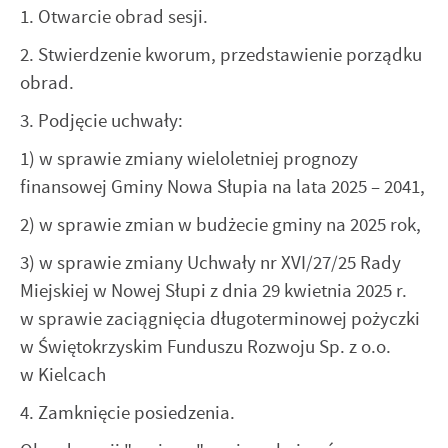
1. Otwarcie obrad sesji.
internetowej. Treści promocyjne mogą pojawić się na
stronach podmiotów trzecich lub firm będących naszymi
2. Stwierdzenie kworum, przedstawienie porządku
partnerami oraz innych dostawców usług. Firmy te działają
w charakterze pośredników prezentujących nasze treści w
obrad.
postaci wiadomości, ofert, komunikatów mediów
3. Podjęcie uchwały:
społecznościowych.
1) w sprawie zmiany wieloletniej prognozy
finansowej Gminy Nowa Słupia na lata 2025 – 2041,
2) w sprawie zmian w budżecie gminy na 2025 rok,
3) w sprawie zmiany Uchwały nr XVI/27/25 Rady
Miejskiej w Nowej Słupi z dnia 29 kwietnia 2025 r.
w sprawie zaciągnięcia długoterminowej pożyczki
w Świętokrzyskim Funduszu Rozwoju Sp. z o.o.
w Kielcach
4. Zamknięcie posiedzenia.