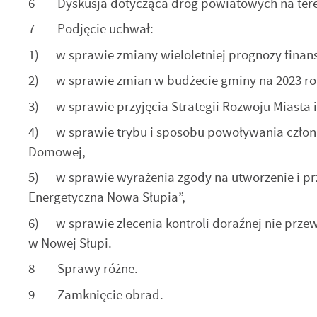
6 Dyskusja dotycząca dróg powiatowych na teren
7 Podjęcie uchwał:
1) w sprawie zmiany wieloletniej prognozy finans
2) w sprawie zmian w budżecie gminy na 2023 ro
3) w sprawie przyjęcia Strategii Rozwoju Miasta 
4) w sprawie trybu i sposobu powoływania członk
Domowej,
5) w sprawie wyrażenia zgody na utworzenie i przy
U
Energetyczna Nowa Słupia”,
6) w sprawie zlecenia kontroli doraźnej nie przew
S
w Nowej Słupi.
z
s
8 Sprawy różne.
9 Zamknięcie obrad.
N