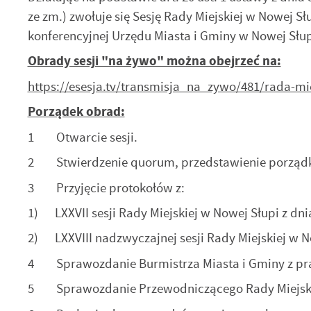
ze zm.) zwołuje się Sesję Rady Miejskiej w Nowej Słu
konferencyjnej Urzędu Miasta i Gminy w Nowej Słupi
Obrady sesji "na żywo" można obejrzeć na:
https://esesja.tv/transmisja_na_zywo/481/rada-m
Porządek obrad:
1 Otwarcie sesji.
2 Stwierdzenie quorum, przedstawienie porządk
3 Przyjęcie protokołów z:
1) LXXVII sesji Rady Miejskiej w Nowej Słupi z dnia 
2) LXXVIII nadzwyczajnej sesji Rady Miejskiej w No
4 Sprawozdanie Burmistrza Miasta i Gminy z pra
5 Sprawozdanie Przewodniczącego Rady Miejskie