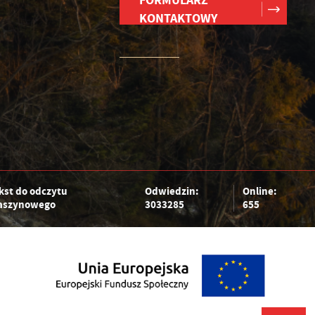
FORMULARZ
KONTAKTOWY
kst do odczytu
Odwiedzin:
Online:
szynowego
3033285
655