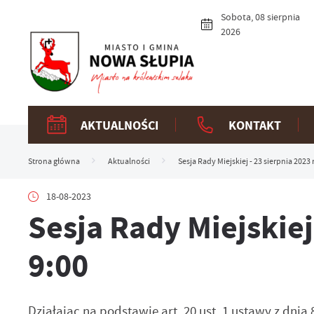
Przejdź do menu.
Przejdź do wyszukiwarki.
Przejdź do treści.
Przejdź do ustawień wielkości czcionki.
Włącz wersję kontrastową strony.
Sobota, 08 sierpnia
2026
AKTUALNOŚCI
KONTAKT
Strona główna
Aktualności
Sesja Rady Miejskiej - 23 sierpnia 2023 r
18-08-2023
Sesja Rady Miejskiej 
9:00
Działając na podstawie art. 20 ust. 1 ustawy z dnia 