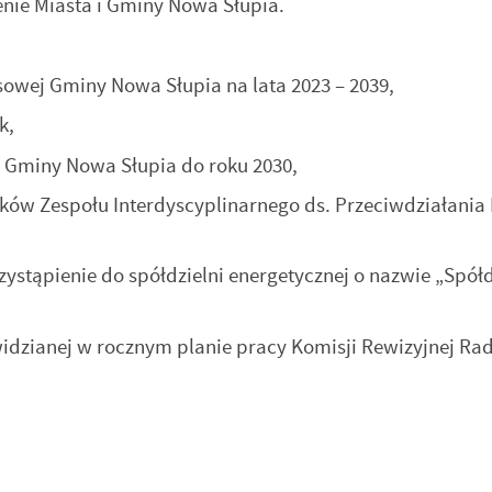
ie Miasta i Gminy Nowa Słupia.
owej Gminy Nowa Słupia na lata 2023 – 2039,
k,
i Gminy Nowa Słupia do roku 2030,
ów Zespołu Interdyscyplinarnego ds. Przeciwdziałania
stąpienie do spółdzielni energetycznej o nazwie „Spółd
stawienia
idzianej w rocznym planie pracy Komisji Rewizyjnej Rad
zanujemy Twoją prywatność. Możesz zmienić ustawienia cookies lub
aakceptować je wszystkie. W dowolnym momencie możesz dokonać zmiany
woich ustawień.
iezbędne