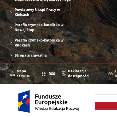
Powiatowy Urząd Pracy w
Kielcach
Parafia rzymsko-katolicka w
Nowej Słupi
Parafia rzymsko-katolicka w
Rudkach
Strona archiwalna
Mapa
Deklaracja
T
RSS
serwisu
dostępności
n