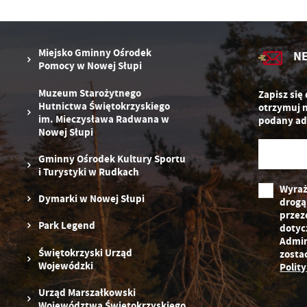
zg
D
fu
ak
P
W
p
Miejsko Gminny Ośrodek
N
pr
Pomocy w Nowej Słupi
st
d
Muzeum Starożytnego
Zapisz się
n
Hutnictwa Świętokrzyskiego
otrzymuj 
s
im. Mieczysława Radwana w
podany ad
Nowej Słupi
Gminny Ośrodek Kultury Sportu
i Turystyki w Rudkach
Wyraż
Dymarki w Nowej Słupi
drogą
przez
Park Legend
dotyc
Admin
Świętokrzyski Urząd
zosta
Wojewódzki
Polit
Urząd Marszałkowski
Województwa Świętokrzyskiego