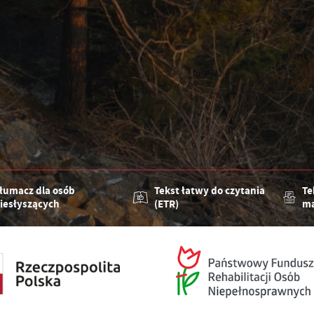
łumacz dla osób
Tekst łatwy do czytania
Te
iesłyszących
(ETR)
ma