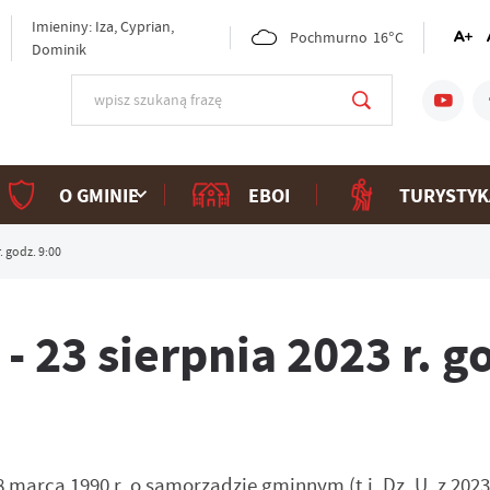
Imieniny: Iza, Cyprian,
Pochmurno
16°C
Dominik
O GMINIE
EBOI
TURYSTYK
. godz. 9:00
- 23 sierpnia 2023 r. g
8 marca 1990 r. o samorządzie gminnym (t.j. Dz. U. z 2023 