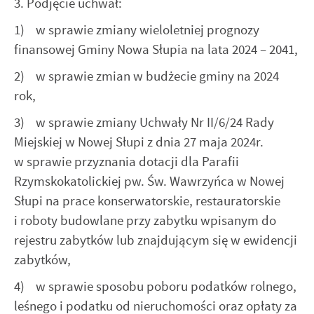
3. Podjęcie uchwał:
internetowej. Treści promocyjne mogą pojawić się na
stronach podmiotów trzecich lub firm będących naszymi
1) w sprawie zmiany wieloletniej prognozy
partnerami oraz innych dostawców usług. Firmy te działają
finansowej Gminy Nowa Słupia na lata 2024 – 2041,
w charakterze pośredników prezentujących nasze treści w
postaci wiadomości, ofert, komunikatów mediów
2) w sprawie zmian w budżecie gminy na 2024
społecznościowych.
rok,
3) w sprawie zmiany Uchwały Nr II/6/24 Rady
Miejskiej w Nowej Słupi z dnia 27 maja 2024r.
w sprawie przyznania dotacji dla Parafii
Rzymskokatolickiej pw. Św. Wawrzyńca w Nowej
Słupi na prace konserwatorskie, restauratorskie
i roboty budowlane przy zabytku wpisanym do
rejestru zabytków lub znajdującym się w ewidencji
zabytków,
4) w sprawie sposobu poboru podatków rolnego,
leśnego i podatku od nieruchomości oraz opłaty za