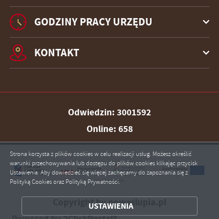
GODZINY PRACY URZĘDU
KONTAKT
Odwiedzin: 3001592
Online: 658
Strona korzysta z plików cookies w celu realizacji usług. Możesz określić
warunki przechowywania lub dostępu do plików cookies klikając przycisk
Ustawienia. Aby dowiedzieć się więcej zachęcamy do zapoznania się z
Polityką Cookies oraz Polityką Prywatności.
ZAPISZ WYBRANE
Copyright by nowaslupia.pl
USTAWIENIA
ZEZWÓL NA WSZYSTKIE
Powered by
2ClickPortal®