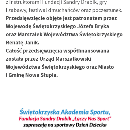
z instruktorami Fundacji Sandry Drabik, gry
internetowej. Treści promocyjne mogą pojawić się na stronach
i zabawy, festiwal dmuchańców oraz poczęstunek.
podmiotów trzecich lub firm będących naszymi partnerami oraz
Przedsięwzięcie objęte jest patronatem przez
innych dostawców usług. Firmy te działają w charakterze
pośredników prezentujących nasze treści w postaci wiadomości,
Wojewodę Świętokrzyskiego Józefa Bryka
ofert, komunikatów mediów społecznościowych.
oraz Marszałek Województwa Świętokrzyskiego
Renatę Janik.
Całość przedsięwzięcia współfinansowana
została przez Urząd Marszałkowski
Województwa Świętokrzyskiego oraz Miasto
i Gminę Nowa Słupia.