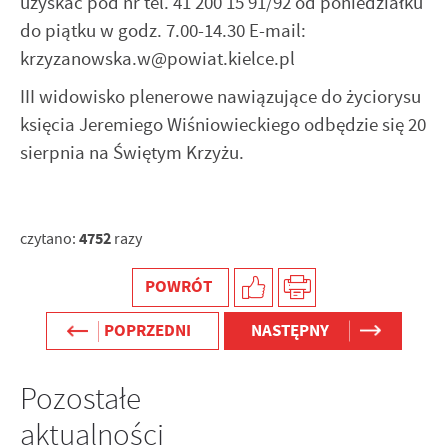
uzyskać pod nr tel. 41 200 15 91/92 od poniedziałku
do piątku w godz. 7.00-14.30 E-mail:
krzyzanowska.w@powiat.kielce.pl
III widowisko plenerowe nawiązujące do życiorysu
księcia Jeremiego Wiśniowieckiego odbędzie się 20
sierpnia na Świętym Krzyżu.
4752
czytano:
razy
POWRÓT
POPRZEDNI
NASTĘPNY
Pozostałe
aktualności