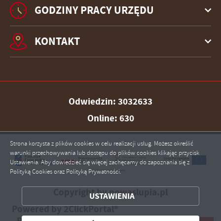
GODZINY PRACY URZĘDU
KONTAKT
Odwiedzin: 3032633
Online: 630
Strona korzysta z plików cookies w celu realizacji usług. Możesz określić
warunki przechowywania lub dostępu do plików cookies klikając przycisk
Ustawienia. Aby dowiedzieć się więcej zachęcamy do zapoznania się z
Polityką Cookies oraz Polityką Prywatności.
ZAPISZ WYBRANE
Copyright by nowaslupia.pl
USTAWIENIA
ZEZWÓL NA WSZYSTKIE
Powered by
2ClickPortal®
- Portale nowej generacji