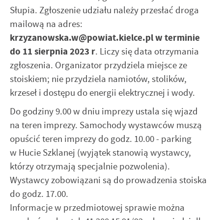
internetowej. Treści promocyjne mogą pojawić się na
Słupia. Zgłoszenie udziału należy przesłać droga
stronach podmiotów trzecich lub firm będących naszymi
mailową na adres:
partnerami oraz innych dostawców usług. Firmy te działają
krzyzanowska.w@powiat.kielce.pl w terminie
w charakterze pośredników prezentujących nasze treści w
do 11 sierpnia 2023 r
. Liczy się data otrzymania
postaci wiadomości, ofert, komunikatów mediów
społecznościowych.
zgłoszenia. Organizator przydziela miejsce ze
stoiskiem; nie przydziela namiotów, stolików,
krzeseł i dostępu do energii elektrycznej i wody.
Do godziny 9.00 w dniu imprezy ustala się wjazd
na teren imprezy. Samochody wystawców muszą
opuścić teren imprezy do godz. 10.00 - parking
w Hucie Szklanej (wyjątek stanowią wystawcy,
którzy otrzymają specjalnie pozwolenia).
Wystawcy zobowiązani są do prowadzenia stoiska
do godz. 17.00.
Informacje w przedmiotowej sprawie można