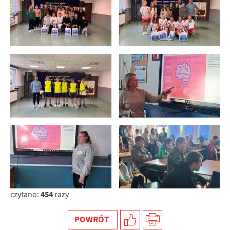
454
czytano:
razy
POWRÓT