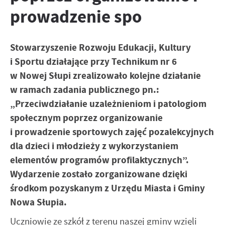
Twoich zwyczajów dotyczących przeglądanej witryny
prowadzenie spo
internetowej. Treści promocyjne mogą pojawić się na
stronach podmiotów trzecich lub firm będących naszymi
partnerami oraz innych dostawców usług. Firmy te działają
w charakterze pośredników prezentujących nasze treści w
Stowarzyszenie Rozwoju Edukacji, Kultury
postaci wiadomości, ofert, komunikatów mediów
i Sportu działające przy Technikum nr 6
społecznościowych.
w Nowej Słupi zrealizowało kolejne działanie
w ramach zadania publicznego pn.:
„Przeciwdziałanie uzależnieniom i patologiom
społecznym poprzez organizowanie
i prowadzenie sportowych zajęć pozalekcyjnych
dla dzieci i młodzieży z wykorzystaniem
elementów programów profilaktycznych”.
Wydarzenie zostało zorganizowane dzięki
środkom pozyskanym z Urzędu Miasta i Gminy
Nowa Słupia.
Uczniowie ze szkół z terenu naszej gminy wzięli