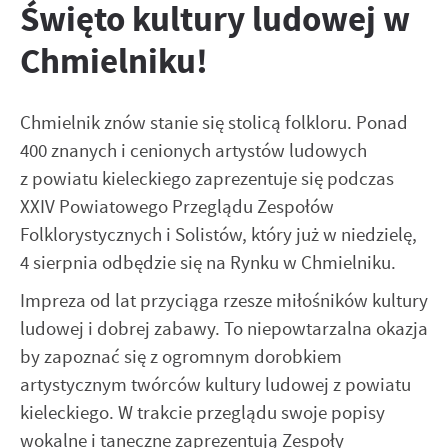
Święto kultury ludowej w
zapamiętanie wprowadzonych przez Ciebie ustawień oraz
Zapoznaj się z
POLITYKĄ PRYWATNOŚCI I PLIKÓW COOKIES
.
personalizację określonych funkcjonalności czy prezentowanych
Chmielniku!
treści.
Dzięki tym plikom cookies możemy zapewnić Ci większy komfort
Więcej
korzystania z funkcjonalności naszej strony poprzez
Chmielnik znów stanie się stolicą folkloru. Ponad
dopasowanie jej do Twoich indywidualnych preferencji.
Wyrażenie zgody na funkcjonalne i personalizacyjne pliki cookies
400 znanych i cenionych artystów ludowych
Analityczne
gwarantuje dostępność większej ilości funkcji na stronie.
z powiatu kieleckiego zaprezentuje się podczas
Analityczne pliki cookies pomagają nam rozwijać się i
dostosowywać do Twoich potrzeb.
XXIV Powiatowego Przeglądu Zespołów
Cookies analityczne pozwalają na uzyskanie informacji w
Folklorystycznych i Solistów, który już w niedzielę,
Więcej
zakresie wykorzystywania witryny internetowej, miejsca oraz
4 sierpnia odbędzie się na Rynku w Chmielniku.
częstotliwości, z jaką odwiedzane są nasze serwisy www. Dane
pozwalają nam na ocenę naszych serwisów internetowych pod
Impreza od lat przyciąga rzesze miłośników kultury
Reklamowe
względem ich popularności wśród użytkowników. Zgromadzone
ludowej i dobrej zabawy. To niepowtarzalna okazja
Dzięki reklamowym plikom cookies prezentujemy Ci
informacje są przetwarzane w formie zanonimizowanej.
najciekawsze informacje i aktualności na stronach naszych
by zapoznać się z ogromnym dorobkiem
Wyrażenie zgody na analityczne pliki cookies gwarantuje
partnerów.
dostępność wszystkich funkcjonalności.
artystycznym twórców kultury ludowej z powiatu
Promocyjne pliki cookies służą do prezentowania Ci naszych
kieleckiego. W trakcie przeglądu swoje popisy
Więcej
komunikatów na podstawie analizy Twoich upodobań oraz
wokalne i taneczne zaprezentują Zespoły
Twoich zwyczajów dotyczących przeglądanej witryny