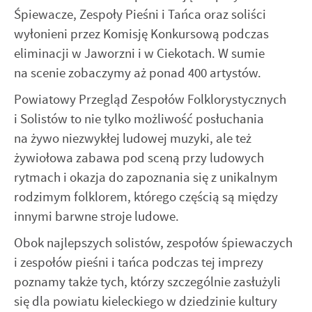
internetowej. Treści promocyjne mogą pojawić się na stronach
Śpiewacze, Zespoły Pieśni i Tańca oraz soliści
podmiotów trzecich lub firm będących naszymi partnerami oraz
wyłonieni przez Komisję Konkursową podczas
innych dostawców usług. Firmy te działają w charakterze
eliminacji w Jaworzni i w Ciekotach. W sumie
pośredników prezentujących nasze treści w postaci wiadomości,
na scenie zobaczymy aż ponad 400 artystów.
ofert, komunikatów mediów społecznościowych.
Powiatowy Przegląd Zespołów Folklorystycznych
i Solistów to nie tylko możliwość posłuchania
na żywo niezwykłej ludowej muzyki, ale też
żywiołowa zabawa pod sceną przy ludowych
rytmach i okazja do zapoznania się z unikalnym
rodzimym folklorem, którego częścią są między
innymi barwne stroje ludowe.
Obok najlepszych solistów, zespołów śpiewaczych
i zespołów pieśni i tańca podczas tej imprezy
poznamy także tych, którzy szczególnie zasłużyli
się dla powiatu kieleckiego w dziedzinie kultury