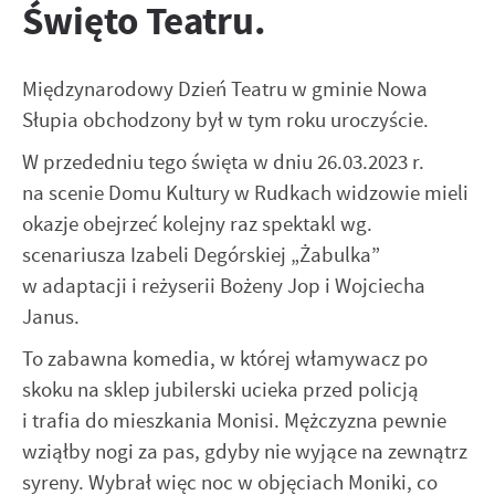
zapamiętanie wprowadzonych przez Ciebie ustawień oraz
Święto Teatru.
Zapoznaj się z
POLITYKĄ PRYWATNOŚCI I PLIKÓW COOKIES
.
personalizację określonych funkcjonalności czy
prezentowanych treści.
Dzięki tym plikom cookies możemy zapewnić Ci większy
Międzynarodowy Dzień Teatru w gminie Nowa
Więcej
komfort korzystania z funkcjonalności naszej strony
Słupia obchodzony był w tym roku uroczyście.
poprzez dopasowanie jej do Twoich indywidualnych
preferencji. Wyrażenie zgody na funkcjonalne i
Analityczne
W przededniu tego święta w dniu 26.03.2023 r.
personalizacyjne pliki cookies gwarantuje dostępność
na scenie Domu Kultury w Rudkach widzowie mieli
Analityczne pliki cookies pomagają nam rozwijać się i
większej ilości funkcji na stronie.
dostosowywać do Twoich potrzeb.
okazje obejrzeć kolejny raz spektakl wg.
Cookies analityczne pozwalają na uzyskanie informacji w
scenariusza Izabeli Degórskiej „Żabulka”
Więcej
zakresie wykorzystywania witryny internetowej, miejsca
w adaptacji i reżyserii Bożeny Jop i Wojciecha
oraz częstotliwości, z jaką odwiedzane są nasze serwisy
Janus.
www. Dane pozwalają nam na ocenę naszych serwisów
Reklamowe
internetowych pod względem ich popularności wśród
To zabawna komedia, w której włamywacz po
Dzięki reklamowym plikom cookies prezentujemy Ci
użytkowników. Zgromadzone informacje są przetwarzane w
najciekawsze informacje i aktualności na stronach naszych
skoku na sklep jubilerski ucieka przed policją
formie zanonimizowanej. Wyrażenie zgody na analityczne
partnerów.
pliki cookies gwarantuje dostępność wszystkich
i trafia do mieszkania Monisi. Mężczyzna pewnie
funkcjonalności.
Promocyjne pliki cookies służą do prezentowania Ci naszych
Więcej
wziąłby nogi za pas, gdyby nie wyjące na zewnątrz
komunikatów na podstawie analizy Twoich upodobań oraz
syreny. Wybrał więc noc w objęciach Moniki, co
Twoich zwyczajów dotyczących przeglądanej witryny