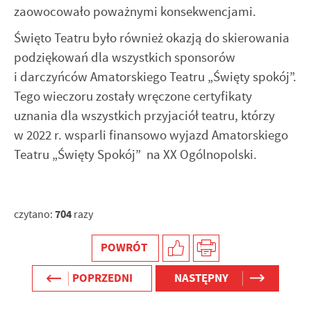
internetowej. Treści promocyjne mogą pojawić się na
zaowocowało poważnymi konsekwencjami.
stronach podmiotów trzecich lub firm będących naszymi
Święto Teatru było również okazją do skierowania
partnerami oraz innych dostawców usług. Firmy te działają
w charakterze pośredników prezentujących nasze treści w
podziękowań dla wszystkich sponsorów
postaci wiadomości, ofert, komunikatów mediów
i darczyńców Amatorskiego Teatru „Święty spokój”.
społecznościowych.
Tego wieczoru zostały wręczone certyfikaty
uznania dla wszystkich przyjaciół teatru, którzy
w 2022 r. wsparli finansowo wyjazd Amatorskiego
Teatru „Święty Spokój” na XX Ogólnopolski.
704
czytano:
razy
POWRÓT
POPRZEDNI
NASTĘPNY