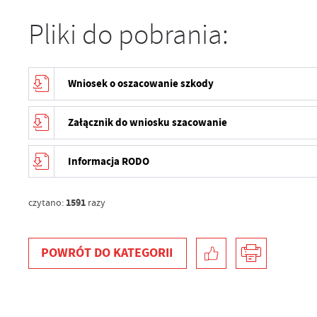
Pliki do pobrania:
Wniosek o oszacowanie szkody
Załącznik do wniosku szacowanie
U
Informacja RODO
S
z
1591
czytano:
razy
s
N
POWRÓT
DO KATEGORII
N
in
us
Pl
W