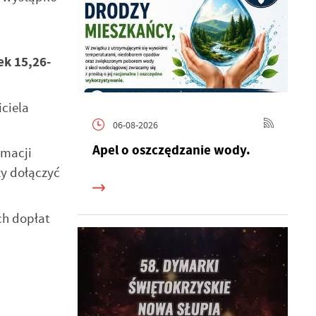
ek 15,26-
ciela
06-08-2026
Apel o oszczędzanie wody.
rmacji
ży dołączyć
ch dopłat