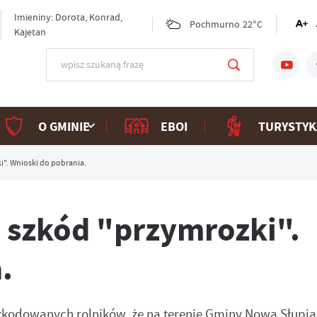
Imieniny: Dorota, Konrad,
Pochmurno
22°C
Kajetan
O GMINIE
EBOI
TURYSTYK
i". Wnioski do pobrania.
 szkód "przymrozki".
.
zkodowanych rolników, że na terenie Gminy Nowa Słupia