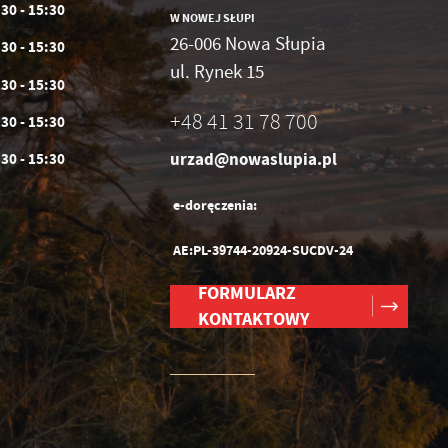
:30 - 15:30
W NOWEJ SŁUPI
26-006 Nowa Słupia
:30 - 15:30
ul. Rynek 15
:30 - 15:30
+48 41 31 78 700
:30 - 15:30
urzad@nowaslupia.pl
:30 - 15:30
e-doręczenia:
AE:PL-39744-20924-SUCDV-24
FORMULARZ
KONTAKTOWY