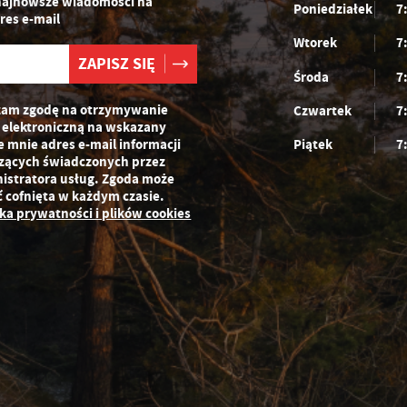
najnowsze wiadomości na
Poniedziałek
7
zeglądanej witryny internetowej. Treści promocyjne mogą pojawić się na
res e-mail
ronach podmiotów trzecich lub firm będących naszymi partnerami oraz innych
Wtorek
7
ostawców usług. Firmy te działają w charakterze pośredników prezentujących
asze treści w postaci wiadomości, ofert, komunikatów mediów
połecznościowych.
Środa
7
am zgodę na otrzymywanie
Czwartek
7
 elektroniczną na wskazany
e mnie adres e-mail informacji
Piątek
7
zących świadczonych przez
istratora usług. Zgoda może
ć cofnięta w każdym czasie.
yka prywatności i plików cookies