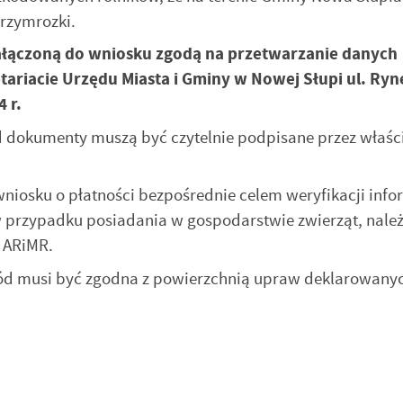
przymrozki.
ałączoną do wniosku zgodą na przetwarzanie danych
riacie Urzędu Miasta i Gminy w Nowej Słupi ul. Ryn
 r.
dokumenty muszą być czytelnie podpisane przez właści
niosku o płatności bezpośrednie celem weryfikacji info
w przypadku posiadania w gospodarstwie zwierząt, nale
z ARiMR.
ód musi być zgodna z powierzchnią upraw deklarowany