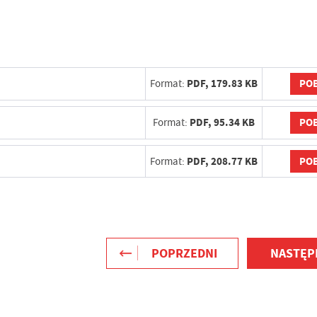
POB
Format:
PDF,
179.83 KB
POB
Format:
PDF,
95.34 KB
stawienia
POB
Format:
PDF,
208.77 KB
zanujemy Twoją prywatność. Możesz zmienić ustawienia cookies lub
aakceptować je wszystkie. W dowolnym momencie możesz dokonać zmiany
woich ustawień.
iezbędne
POPRZEDNI
NASTĘP
iezbędne pliki cookies służą do prawidłowego funkcjonowania strony
ternetowej i umożliwiają Ci komfortowe korzystanie z oferowanych przez nas
ług.
iki cookies odpowiadają na podejmowane przez Ciebie działania w celu m.in.
ięcej