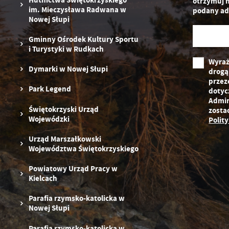
otrzymuj 
pr
im. Mieczysława Radwana w
podany ad
st
Nowej Słupi
d
n
Gminny Ośrodek Kultury Sportu
s
i Turystyki w Rudkach
Wyraż
Dymarki w Nowej Słupi
drogą
przez
Park Legend
dotyc
Admin
Świętokrzyski Urząd
zosta
Wojewódzki
Polit
Urząd Marszałkowski
Województwa Świętokrzyskiego
Powiatowy Urząd Pracy w
Kielcach
Parafia rzymsko-katolicka w
Nowej Słupi
Parafia rzymsko-katolicka w